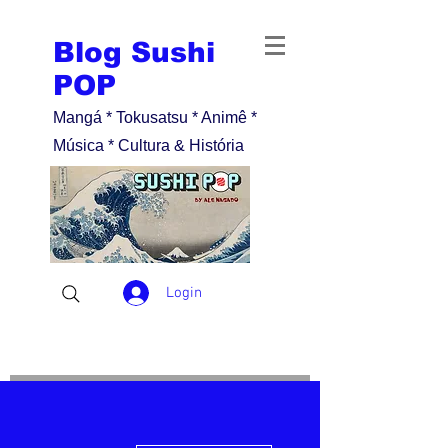
Blog Sushi
POP
Mangá * Tokusatsu * Animê *
Música * Cultura & História
Login
Mais ações