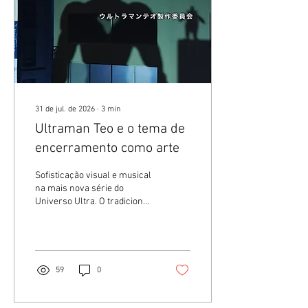
31 de jul. de 2026
∙
3
min
Ultraman Teo e o tema de
encerramento como arte
Sofisticação visual e musical
na mais nova série do
Universo Ultra. O tradicional
uso de silhuetas pela
Tsuburaya, com uma nova
abordagem. 🚫 Sem IA 🚫 O
Blog Sushi POP não utiliza
textos feitos com ajuda de
59
0
Inteligência Artificial. Todos
os textos por Alexandre
Nagado, exceto quando