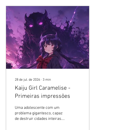
indicado. No Japão, as
aberturas e encerramentos
de séries - seja em animê ou
tokusatsu - sempre foram
tratadas como parte
importante das obras, e não
apenas como vinhetas
musicais. O segmento das
anime songs é...
28 de jul. de 2026
∙
3
min
Kaiju Girl Caramelise -
Primeiras impressões
Uma adolescente com um
problema gigantesco, capaz
de destruir cidades inteiras.
Akaishi Kuroe, a menina-
kaiju. 🚫 Sem IA 🚫 O Blog