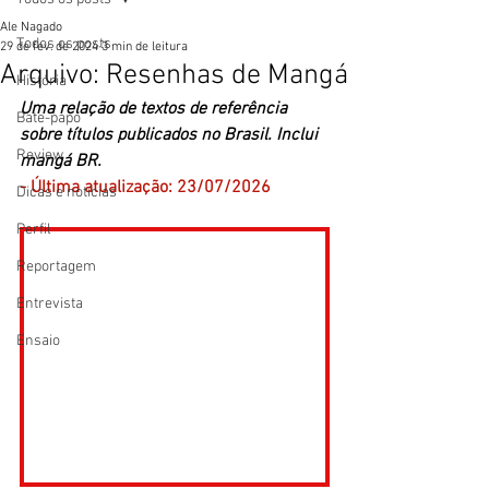
Ale Nagado
Todos os posts
29 de fev. de 2024
3 min de leitura
Arquivo: Resenhas de Mangá
História
Uma relação de textos de referência 
Bate-papo
sobre títulos publicados no Brasil. Inclui 
Review
mangá BR.
- Última atualização: 23/07/2026
Dicas e notícias
Perfil
Reportagem
Entrevista
Ensaio