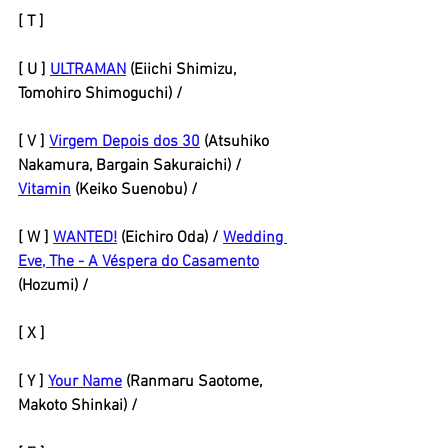
[ T ] 
[ U ] 
ULTRAMAN
 (Eiichi Shimizu, 
Tomohiro Shimoguchi) / 
[ V ] 
Virgem Depois dos 30
 (Atsuhiko 
Nakamura, Bargain Sakuraichi) / 
Vitamin
 (Keiko Suenobu) / 
[ W ] 
WANTED!
(Eichiro Oda) / 
Wedding 
Eve, The
 - A Véspera do Casamento
(Hozumi) / 
[ X ] 
[ Y ] 
Your Name
 (Ranmaru Saotome, 
Makoto Shinkai) /