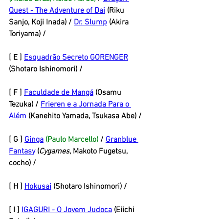
Quest - The Adventure of Dai
 (Riku 
Sanjo, Koji Inada) / 
Dr. Slump
 (Akira 
Toriyama) /
[ E ] 
Esquadrão Secreto GORENGER
(Shotaro Ishinomori) / 
[ F ] 
Faculdade de Mangá
 (Osamu 
Tezuka) / 
Frieren e a Jornada Para o 
Além
 (Kanehito Yamada, Tsukasa Abe) / 
[ G ] 
Ginga
(Paulo Marcello)
 / 
Granblue 
Fantasy
 (
Cygames
, Makoto Fugetsu, 
cocho) / 
[ H ] 
Hokusai
 (Shotaro Ishinomori) / 
[ I ] 
IGAGURI - O Jovem Judoca
 (Eiichi 