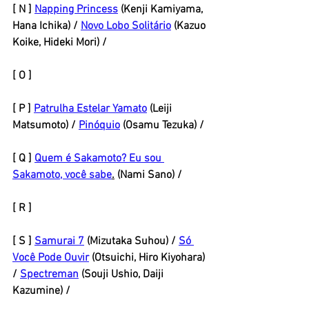
[ N ] 
Napping Princess
 (Kenji Kamiyama, 
Hana Ichika) / 
Novo Lobo Solitário
 (Kazuo 
Koike, Hideki Mori) / 
[ O ] 
[ P ] 
Patrulha Estelar Yamato
 (Leiji 
Matsumoto) / 
Pinóquio
 (Osamu Tezuka) / 
[ Q ] 
Quem é Sakamoto? Eu sou 
Sakamoto, você sabe
.
 (Nami Sano) / 
[ R ] 
[ S ] 
Samurai 7
 (Mizutaka Suhou) / 
Só 
Você Pode Ouvir
 (Otsuichi, Hiro Kiyohara) 
/ 
Spectreman
 (Souji Ushio, Daiji 
Kazumine) / 