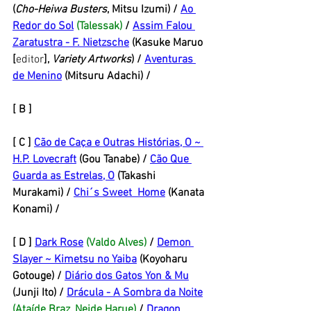
(
Cho-Heiwa Busters
, Mitsu Izumi) / 
Ao 
Redor do Sol
(Talessak) 
/ 
Assim Falou 
Zaratustra - F. Nietzsche
 (Kasuke Maruo 
[
editor
], 
Variety Artworks
) / 
Aventuras 
de Menino
 (Mitsuru Adachi) / 
[ B ] 
[ C ] 
Cão de Caça e Outras Histórias, O ~ 
H.P. Lovecraft
 (Gou Tanabe) / 
Cão Que 
Guarda as Estrelas
, O
 (Takashi 
Murakami) / 
Chi´s Sweet  Home
 (Kanata 
Konami) / 
[ D ] 
Dark Rose
(Valdo Alves) 
/ 
Demon 
Slayer ~ Kimetsu no Yaiba
 (Koyoharu 
Gotouge) / 
Diário dos Gatos Yon & Mu
(Junji Ito) / 
Drácula - A Sombra da Noite
(Ataíde Braz, Neide Harue) 
/ 
Dragon 