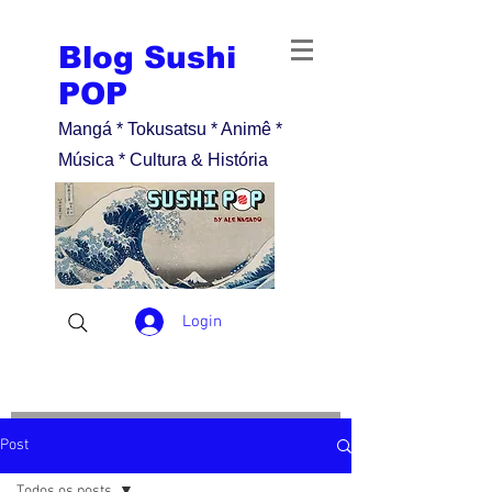
Blog Sushi
POP
Mangá * Tokusatsu * Animê *
Música * Cultura & História
Login
Post
Todos os posts