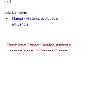
[ Z ] 
Leia também:
Mangá - História, evolução e 
influência
Shock Wave Stream: História, política e 
economia com Ju Ginger e Evandro 
Pontes.