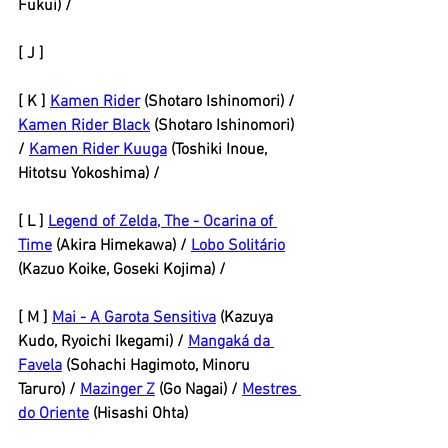
Fukui) / 
[ J ] 
[ K ] 
Kamen Rider
 (Shotaro Ishinomori) / 
Kamen Rider Black
 (Shotaro Ishinomori) 
/ 
Kamen Rider Kuuga
 (Toshiki Inoue, 
Hitotsu Yokoshima) / 
[ L ] 
Legend of Zelda, The - Ocarina of 
Time
 (Akira Himekawa) / 
Lobo Solitário
(Kazuo Koike, Goseki Kojima) / 
[ M ] 
Mai - A Garota Sensitiva
 (Kazuya 
Kudo, Ryoichi Ikegami) / 
Mangaká da 
Favela
 (Sohachi Hagimoto, Minoru 
Taruro) / 
Mazinger Z
 (Go Nagai) / 
Mestres 
do Oriente
 (Hisashi Ohta) 