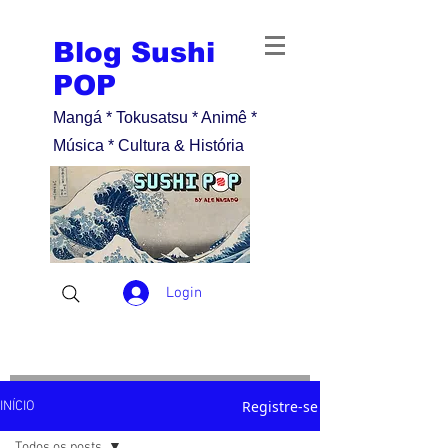
Blog Sushi
POP
Mangá * Tokusatsu * Animê *
Música * Cultura & História
Login
Registre-se
INÍCIO
Todos os posts