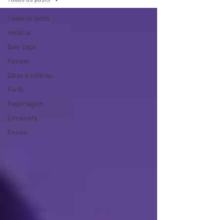
Todos os posts
História
Bate-papo
Review
Dicas e notícias
Perfil
Reportagem
Entrevista
Ensaio