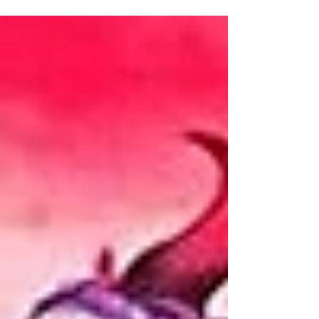
utiliza textos feitos com ajuda de Inteligência Artificial.
Todos os textos por Alexandre Nagado, exceto quando
indicado. Não é fácil ser adolescente, ainda mais para
um menina com um problema que vai muito além das
espinhas e inseguranças causadas pelas mudanças
hormonais da puberdade. A estudante do ensino
médio Akaishi Kuroe carre