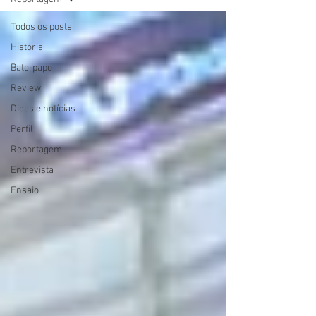
Todos os posts
História
Bate-papo
Review
Dicas e notícias
Perfil
Reportagem
Entrevista
Ensaio