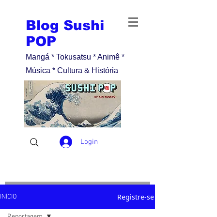
Blog Sushi
POP
Mangá * Tokusatsu * Animê *
Música * Cultura & História
Login
Registre-se
INÍCIO
Reportagem