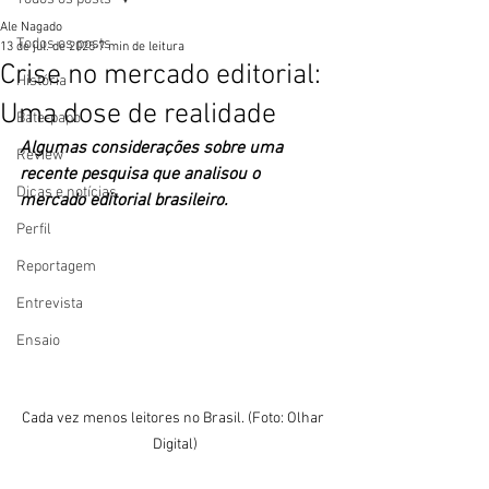
Ale Nagado
Todos os posts
13 de jul. de 2025
7 min de leitura
Crise no mercado editorial:
História
Uma dose de realidade
Bate-papo
Algumas considerações sobre uma 
Review
recente pesquisa que analisou o 
Dicas e notícias
mercado editorial brasileiro. 
Perfil
Reportagem
Entrevista
Ensaio
Cada vez menos leitores no Brasil. (Foto: Olhar 
Digital)