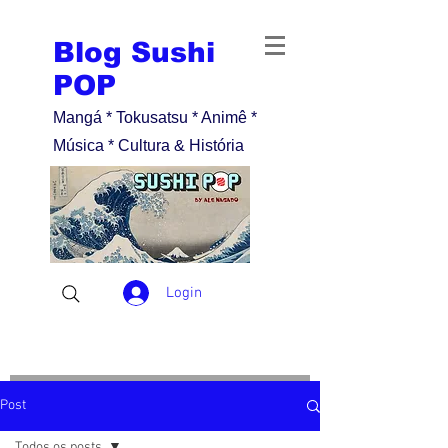
Blog Sushi
POP
Mangá * Tokusatsu * Animê *
Música * Cultura & História
Login
Post
Todos os posts