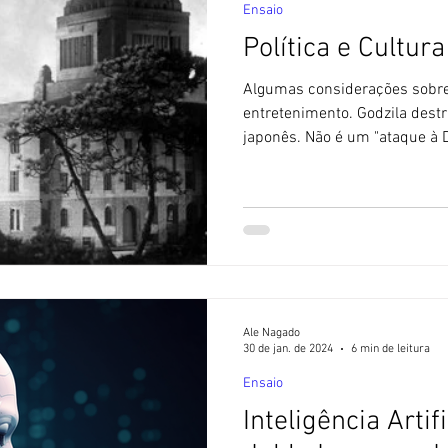
Ensaio
Política e Cultur
Algumas considerações sobre 
entretenimento. Godzila dest
japonês. Não é um "ataque à 
março de 2024, quando foi an
Toriyama (1955~2024), o criad
manifestações sinceras de p
também algo não muito nobre.
não faltou quem aproveitasse
Toriyama para divulgar seus p
Ale Nagado
30 de jan. de 2024
6 min de leitura
Ensaio
Inteligência Artif