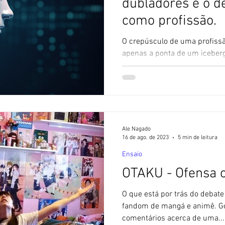
dubladores e o de
como profissão.
O crepúsculo de uma profissão
apenas a ponta de um iceberg
dentre outras, que...
Ale Nagado
16 de ago. de 2023
5 min de leitura
Ensaio
OTAKU - Ofensa o
O que está por trás do debat
fandom de mangá e animê. Go
comentários acerca de uma...