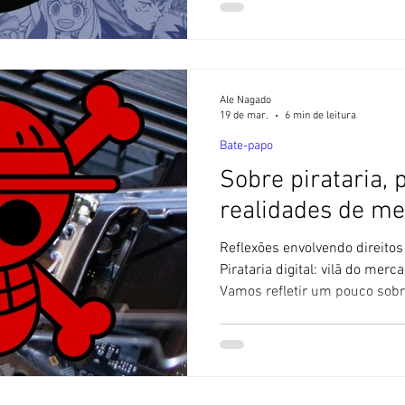
sua elaboração. Recuse conteú
Universidade Keio, ou Keida
instituições de ensino priva
um novo curso voltado à cult
Ale Nagado
19 de mar.
6 min de leitura
Bate-papo
Sobre pirataria, 
realidades de m
Reflexões envolvendo direitos 
Pirataria digital: vilã do mer
Vamos refletir um pouco sobre
e as facilidades do mundo dig
tem uma das posturas mais r
possui uma legislação bastant
são levados muito a sério, c
prisões para infratores. Muita