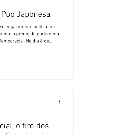
a Pop Japonesa
o engajamento político no
ruindo o prédio do parlamento
Democracia". No dia 8 de
unciada a morte de Akira
or de Dragon Ball, além de
esar pelo mundo, houve
 Em canais e redes sociais,
 a evidência do nome de
róprios credos e co
icial, o fim dos