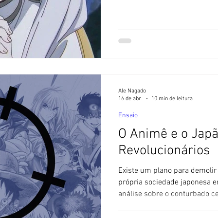
uma esfera acima do fandom 
japonesa. De modo surpreende
católicos pelo mundo, incluin
vídeos analisando aspectos da
Muitas discussões extrapolara
quando a do animê, criando 
Ale Nagado
16 de abr.
10 min de leitura
Ensaio
O Animê e o Japã
Revolucionários
Existe um plano para demolir
própria sociedade japonesa 
análise sobre o conturbado cen
Sol Nascente. Muitas obras j
militantes políticos. Declaraç