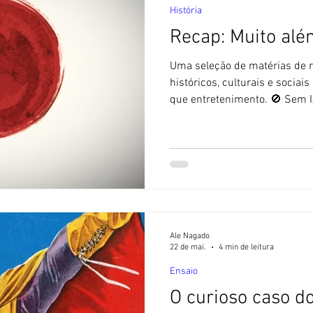
História
Recap: Muito alé
Uma seleção de matérias de 
históricos, culturais e socia
que entretenimento. 🚫 Sem I
utiliza textos feitos com ajuda 
longo dos anos, este blog te
diversas vertentes da cultura
centenas de postagens public
extrapolam o mero entreteni
contextualizadas sobre aspect
Ale Nagado
22 de mai.
4 min de leitura
Ensaio
O curioso caso do