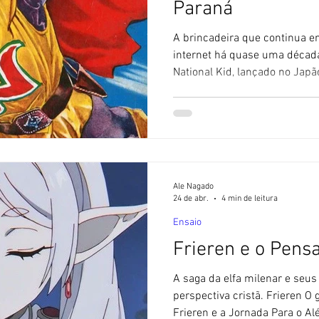
Paraná
A brincadeira que continua 
internet há quase uma década.
National Kid, lançado no Japão
em 1960. 🚫 Sem IA - O Blog S
feitos com ajuda de Inteligênci
super-herói japonês National 
original, era brasileiro, nasci
Paraná? Você também caiu ne
história, recheada de detalhes
Ale Nagado
24 de abr.
4 min de leitura
Ensaio
Frieren e o Pens
A saga da elfa milenar e seu
perspectiva cristã. Frieren O
Frieren e a Jornada Para o A