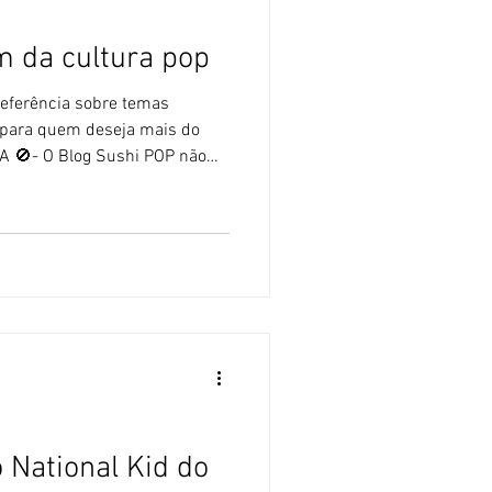
m da cultura pop
referência sobre temas
is para quem deseja mais do
A 🚫- O Blog Sushi POP não
de Inteligência Artificial. Ao
m se pautado por mostrar
 pop japonesa. E entre
adas, há várias que
mento, trazendo informações
os históricos, soc
 National Kid do