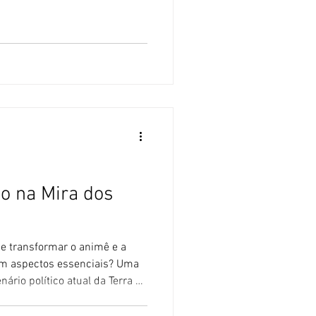
do animê e da cultura pop
nte, Frieren tem atingido
do padres, que têm feito
 obra à luz do cristianismo.
m tanto a bolha católica
um fenômeno so
o na Mira dos
 e transformar o animê e a
em aspectos essenciais? Uma
ário político atual da Terra do
aponesas na mira dos
ão: Este site NÃO utiliza IA em