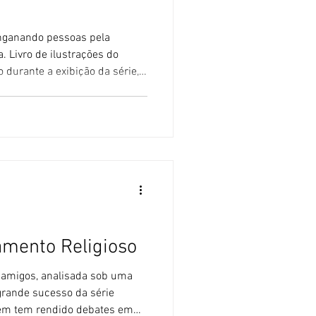
enganando pessoas pela
 Livro de ilustrações do
 durante a exibição da série,
ushi POP não utiliza textos
a Artificial. 🚫 O clássico
Kid, ou melhor, seu ator
do na cidade de Assaí, no
ssa lorota? Essa é uma
, que vez
amento Religioso
s amigos, analisada sob uma
 grande sucesso da série
lém tem rendido debates em