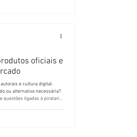
do artificial e sem alma. A
i, uma das mais renomadas
das do Japão, está promovendo
u
produtos oficiais e
ercado
autorais e cultura digital.
cado ou alternativa necessária?
 questões ligadas à pirataria
ital, partindo de um país que
ígidas do mundo. O Japão
e severa e os direitos autorais
om multas pesadas e até
 gente já foi encarcerada no