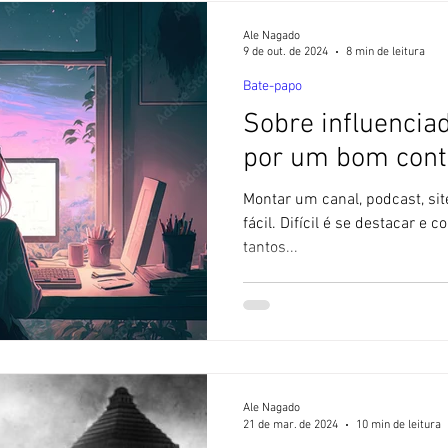
Japão por ter pi
Ale Nagado
9 de out. de 2024
8 min de leitura
Bate-papo
Sobre influencia
por um bom con
Montar um canal, podcast, sit
fácil. Difícil é se destacar e 
tantos...
Ale Nagado
21 de mar. de 2024
10 min de leitura