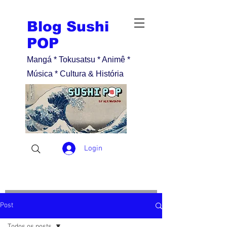
Blog Sushi
POP
Mangá * Tokusatsu * Animê *
Música * Cultura & História
Login
Post
Todos os posts