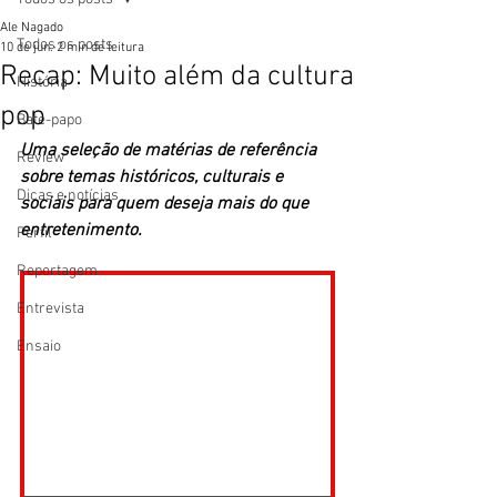
Ale Nagado
Todos os posts
10 de jun.
2 min de leitura
Recap: Muito além da cultura
História
pop
Bate-papo
Uma seleção de matérias de referência 
Review
sobre temas históricos, culturais e 
Dicas e notícias
sociais para quem deseja mais do que 
entretenimento. 
Perfil
Reportagem
Entrevista
Ensaio