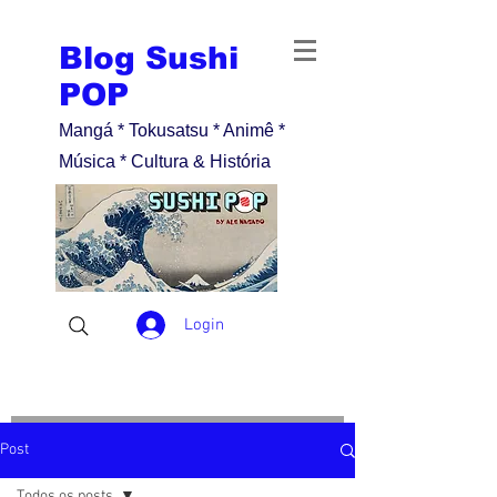
Blog Sushi
POP
Mangá * Tokusatsu * Animê *
Música * Cultura & História
Login
Post
Todos os posts