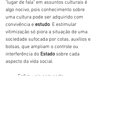
"lugar de fala" em assuntos culturais é 
algo nocivo, pois conhecimento sobre 
uma cultura pode ser adquirido com 
convivência e
 estudo
. E estimular 
vitimização só piora a situação de uma 
sociedade sufocada por cotas, auxílios e 
bolsas, que ampliam o controle ou 
interferência do 
Estado
 sobre cada 
aspecto da vida social. 
	Enfim, vejo com certa 
preocupação o crescimento desse 
movimento pela "representatividade 
amarela", exacerbação da "amarelitude", 
"vozes amarelas" e termos afins. Vale 
dizer que todas as manifestações que vi 
desse "movimento" vieram de nipo-
descendentes, geralmente do sexo 
feminino. Não vi (ainda) descendentes 