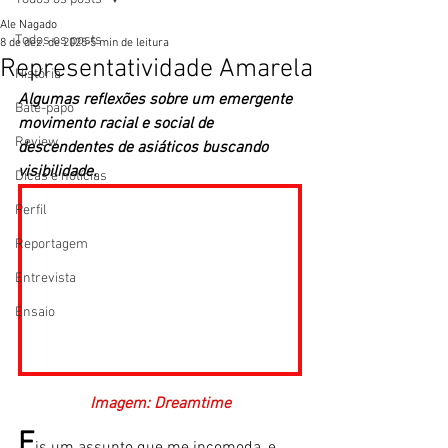
Ale Nagado
Todos os posts
8 de dez. de 2025
5 min de leitura
Representatividade Amarela
História
Algumas reflexões sobre um emergente 
Bate-papo
movimento racial e social de 
Review
descendentes de asiáticos buscando 
visibilidade. 
Dicas e notícias
Perfil
Reportagem
Entrevista
Ensaio
Imagem: Dreamtime
E