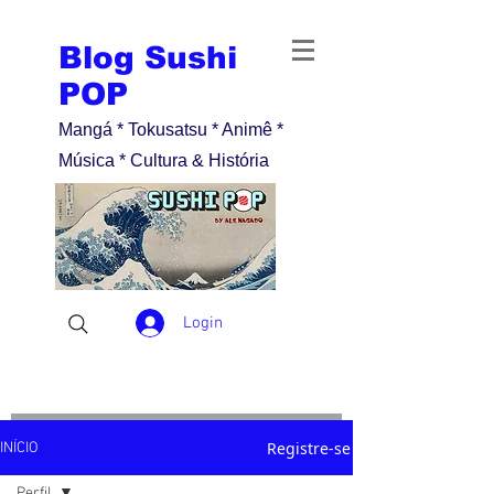
Blog Sushi
POP
Mangá * Tokusatsu * Animê *
Música * Cultura & História
Login
Registre-se
INÍCIO
Perfil