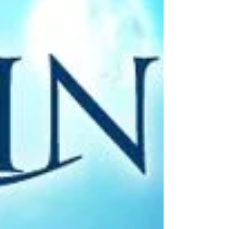
período de transição da música japonesa, quando a
tradicional e solene música enka foi perdendo terreno
no mercado fonográfico para músicas com os quais
os jovens se identificavam mais. Os anos 60 foram de
muito folk na música pop japonesa, com influência de
artistas americanos e ingleses, principalmente.
Também floresceu o