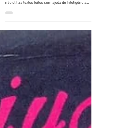
O adeus a Hikaru Kurosaki, o eterno JASPION. Hikaru
Kurosaki (1962~2026) 🚫 Sem IA 🚫- O Blog Sushi POP
não utiliza textos feitos com ajuda de Inteligência
Artificial. Nesta quinta, dia 2 de julho de 2026, foi
anunciado no Japão o falecimento do ex-ator Hikaru
Kurosaki, aos 64 anos. A causa não foi informada.
Tendo abandonado a carreira artística na década de
1990, é bastante amado no Brasil, onde sua série O
Fantástico Jaspion (1985) conseguiu um sucesso
duradouro, sendo cul