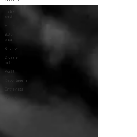
Todos os
posts
História
Bate-
papo
Review
Dicas e
notícias
Perfil
Reportagem
Entrevista
Ensaio