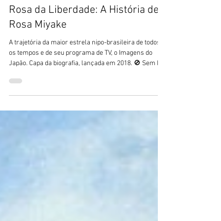
Ale Nagado
18 de jun.
5 min de leitura
Review
Rosa da Liberdade: A História de
Rosa Miyake
A trajetória da maior estrela nipo-brasileira de todos
os tempos e de seu programa de TV, o Imagens do
Japão. Capa da biografia, lançada em 2018. 🚫 Sem IA
🚫 O Blog Sushi POP não publica textos feitos com
ajuda de Inteligência Artificial. Durante muitos anos, e
com muita força nas décadas de 1970 e 80, as famílias
de descendentes de japoneses assistiam a um
programa de variedades chamado Imagens do Japão.
Sua maior apresentadora foi Rosa Miyake, filha de
imigrantes japoneses