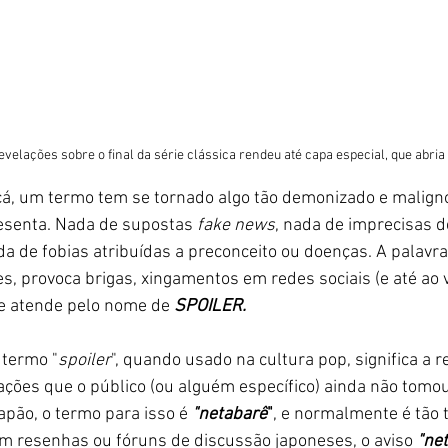
velações sobre o final da série clássica rendeu até capa especial, que abria
cá, um termo tem se tornado algo tão demonizado e malign
resenta. Nada de supostas
 fake news
, nada de imprecisas d
ada de fobias atribuídas a preconceito ou doenças. A palavr
, provoca brigas, xingamentos em redes sociais (e até ao v
e atende pelo nome de 
SPOILER. 
o termo "
spoiler
", quando usado na cultura pop, significa a r
ações que o público (ou alguém específico) ainda não tomo
pão, o termo para isso é 
"netabarê
"
, e normalmente é tão 
Em resenhas ou fóruns de discussão japoneses, o aviso
 "ne