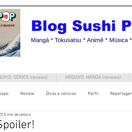
Blog Sushi 
Mangá * Tokusatsu * Animê * Música * 
UIVO: SÉRIES (reviews)
ARQUIVO: MANGÁ (reviews)
papo
Review
Dicas e notícias
Perfil
Reportage
22
5 min de leitura
poiler!