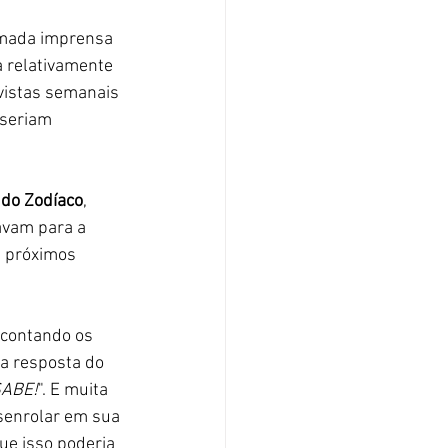
amada imprensa 
 relativamente 
vistas semanais 
 seriam 
 do Zodíaco
, 
avam para a 
 próximos 
 contando os 
a resposta do 
SABE!
". E muita 
senrolar em sua 
ue isso poderia 