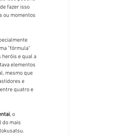
de fazer isso 
ais ou momentos 
pecialmente 
uma "fórmula" 
 heróis e qual a 
ntava elementos 
al, mesmo que 
stidores e 
entre quatro e 
ntai
, o 
l do mais 
 tokusatsu.