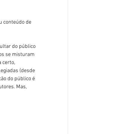
u conteúdo de 
 
ultar do público 
cos se misturam 
 certo, 
legiadas (desde 
ão do público é 
utores. Mas, 