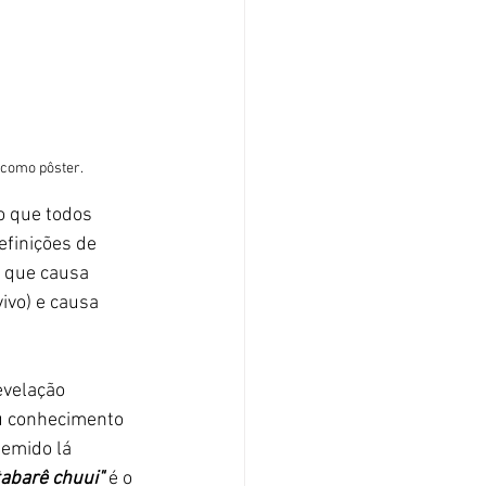
 como pôster.
o que todos 
efinições de 
a que causa 
ivo) e causa 
evelação 
u conhecimento 
temido lá 
tabarê chuui"
 é o 