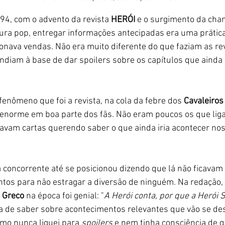
994, com o advento da revista 
HERÓI
 e o surgimento da ch
ura pop, entregar informações antecipadas era uma prática
nava vendas. Não era muito diferente do que faziam as re
ndiam à base de dar spoilers sobre os capítulos que ainda
enômeno que foi a revista, na cola da febre dos 
Cavaleiros
enorme em boa parte dos fãs. Não eram poucos os que lig
vam cartas querendo saber o que ainda iria acontecer nos
 concorrente até se posicionou dizendo que lá não ficavam
tos para não estragar a diversão de ninguém. Na redação, 
 Greco
 na época foi genial: "
A Herói conta, por que a Herói 
a de saber sobre acontecimentos relevantes que vão se de
smo nunca liguei para
 spoilers 
e nem tinha consciência de q