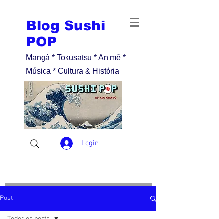
Blog Sushi
POP
Mangá * Tokusatsu * Animê *
Música * Cultura & História
Login
Post
Todos os posts