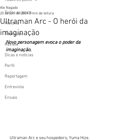
Ale Nagado
Todos os posts
20 de jun. de 2024
2 min de leitura
Ultraman Arc - O herói da
História
imaginação
Bate-papo
Novo personagem evoca o poder da 
Review
imaginação. 
Dicas e notícias
Perfil
Reportagem
Entrevista
Ensaio
Ultraman Arc e seu hospedeiro, Yuma Hize. 