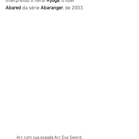
interpretou o herói 
Ryoga
, o líder 
Abared
 da série 
Abaranger
, de 2003. 
Arc com sua espada Arc Eye Sword, 