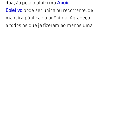
doação pela plataforma 
Apoio 
Coletivo
 pode ser única ou recorrente, de 
maneira pública ou anônima. Agradeço 
a todos os que já fizeram ao menos uma 
doação, não importa de qual valor. 
- Caso prefira, pode doar 
qualquer 
valor
 através do 
PIX: 
nagado@gmail.c
om
::: LINKS RECOMENDADOS :::