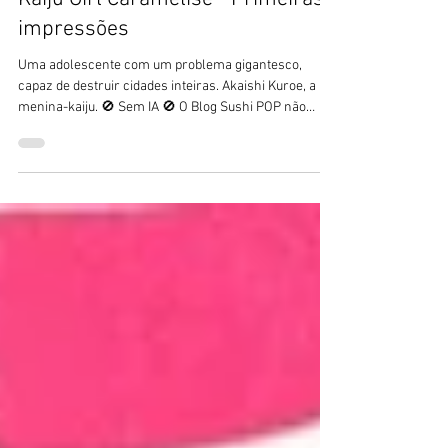
Review
Kaiju Girl Caramelise - Primeiras
impressões
Uma adolescente com um problema gigantesco,
capaz de destruir cidades inteiras. Akaishi Kuroe, a
menina-kaiju. 🚫 Sem IA 🚫 O Blog Sushi POP não
utiliza textos feitos com ajuda de Inteligência Artificial.
Todos os textos por Alexandre Nagado, exceto quando
indicado. Não é fácil ser adolescente, ainda mais para
um menina com um problema que vai muito além das
espinhas e inseguranças causadas pelas mudanças
hormonais da puberdade. A estudante do ensino
médio Akaishi Kuroe carre