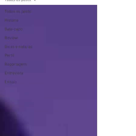
Todos os posts
História
Bate-papo
Review
Dicas e notícias
Perfil
Reportagem
Entrevista
Ensaio