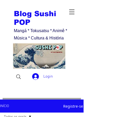
Blog Sushi
POP
Mangá * Tokusatsu * Animê *
Música * Cultura & História
Login
Registre-se
INÍCIO
Todos os posts