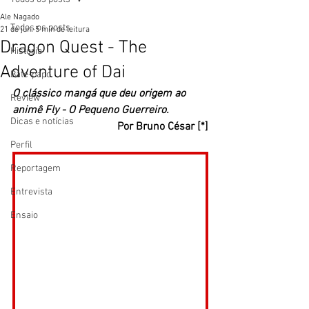
Ale Nagado
Todos os posts
21 de jun.
5 min de leitura
Dragon Quest - The
História
Adventure of Dai
Bate-papo
O clássico mangá que deu origem ao 
Review
animê Fly - O Pequeno Guerreiro. 
Dicas e notícias
Por Bruno César [*]
Perfil
Reportagem
Entrevista
Ensaio