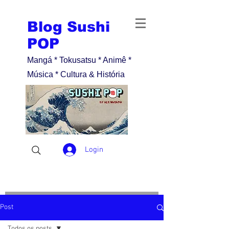
Blog Sushi
POP
Mangá * Tokusatsu * Animê *
Música * Cultura & História
Login
Post
Todos os posts