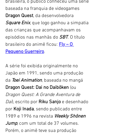
brasileira, o público conheceu uma série 
baseada na franquia de videogames 
Dragon
Quest
, da desenvolvedora 
Square
Enix
, que logo ganhou a simpatia 
das crianças que acompanhavam os 
episódios nas manhãs do 
SBT
. O título 
brasileiro do animê ficou: 
Fly – O 
Pequeno Guerreiro
.
A série foi exibida originalmente no 
Japão em 1991, sendo uma produção 
da 
Toei
Animation
, baseada no mangá 
Dragon Quest: Dai no Daibōken
 (ou 
Dragon Quest: A Grande Aventura de 
Dai
), escrito por 
Riku
Sanjo
 e desenhado 
por 
Koji
Inada
, sendo publicado entre 
1989 e 1996 na revista 
Weekly
Shōnen
Jump
, com um total de 37 volumes. 
Porém, o animê teve sua produção 