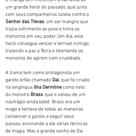
O mangá tem início com a narrativa de 
um grande herói do passado, que junto 
com seus companheiros lutava contra o 
Senhor das Trevas
, um ser maligno que 
trazia sofrimento ao povo e tinha os 
monstros em seu poder. Um dia, este 
herói consegue vencer o terrível inimigo, 
trazendo a paz à Terra e libertando os 
monstros de agirem com crueldade.
A trama tem como protagonista um 
garoto órfão chamado 
Dai
, que foi criado 
na longínqua 
Ilha
Dermline
 como neto 
do monstro 
Brass
, que o salvou de um 
naufrágio ainda bebê. Brass era um 
mago e tentava de todas as maneiras 
convencer o garoto a seguir seus 
passos, ensinando a ele várias técnicas 
de magia. Mas o grande sonho de Dai 