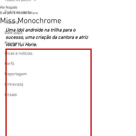
Ale Nagado
Todos os posts
8 de jun.
5 min de leitura
Miss Monochrome
História
Uma idol androide na trilha para o 
Bate-papo
sucesso, uma criação da cantora e atriz 
Review
vocal Yui Horie. 
Dicas e notícias
Perfil
Reportagem
Entrevista
Ensaio