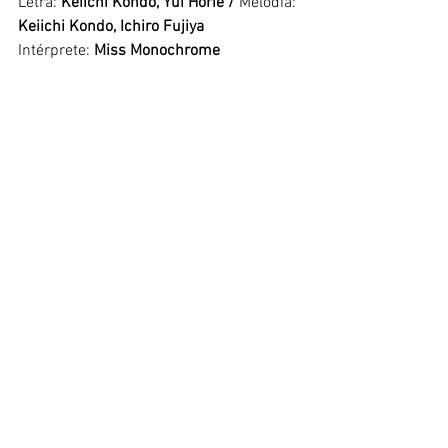
Letra: 
Keiichi Kondo, Yui Horie /
 Melodia: 
Keiichi Kondo, Ichiro Fujiya
Intérprete: 
Miss Monochrome
https://www.youtube.com/watch?
v=qylaYBxKzg0
Shock Wave Stream: História, política e 
economia com Ju Ginger e Evandro 
Pontes.