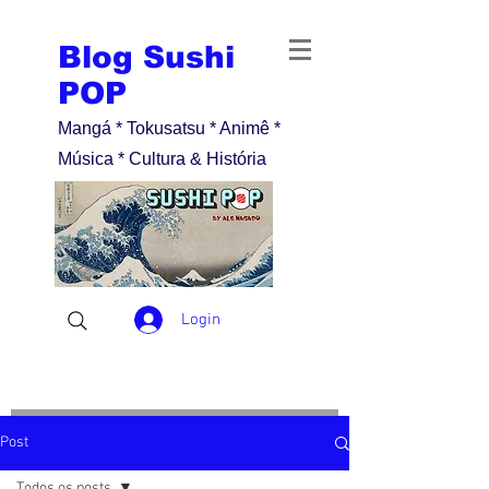
Blog Sushi
POP
Mangá * Tokusatsu * Animê *
Música * Cultura & História
Login
Post
Todos os posts