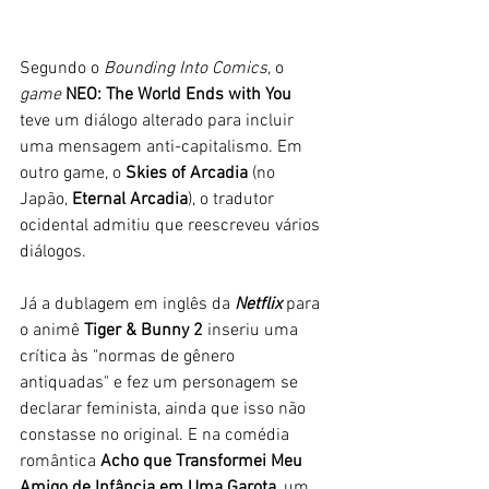
Segundo o 
Bounding Into Comics
, o 
game 
NEO: The World Ends with You
teve um diálogo alterado para incluir 
uma mensagem anti-capitalismo. Em 
outro game, o 
Skies of Arcadia
 (no 
Japão, 
Eternal Arcadia
), o tradutor 
ocidental admitiu que reescreveu vários 
diálogos. 
Já a dublagem em inglês da 
Netflix
 para 
o animê 
Tiger & Bunny 2
 inseriu uma 
crítica às "normas de gênero 
antiquadas" e fez um personagem se 
declarar feminista, ainda que isso não 
constasse no original. E na comédia 
romântica 
Acho que Transformei Meu 
Amigo de Infância em Uma Garota
, um 