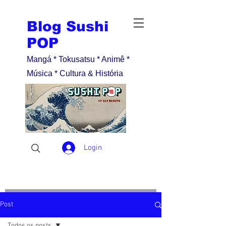
Blog Sushi
POP
Mangá * Tokusatsu * Animê *
Música * Cultura & História
Login
Post
Todos os posts