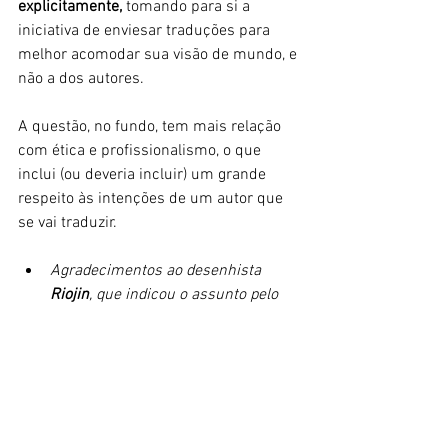
explicitamente,
 tomando para si a 
iniciativa de enviesar traduções para 
melhor acomodar sua visão de mundo, e 
não a dos autores. 
A questão, no fundo, tem mais relação 
com ética e profissionalismo, o que 
inclui (ou deveria incluir) um grande 
respeito às intenções de um autor que 
se vai traduzir. 
Agradecimentos ao desenhista 
Riojin
, que indicou o assunto pelo 
Twitter.
VEJA TAMBÉM:
(1) 
Manga Has Always Been Political, 
Western Readers Just Never Realized it