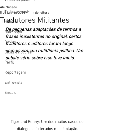
Ale Nagado
Todos os posts
8 de jan. de 2024
4 min de leitura
Tradutores Militantes
História
De pequenas adaptações de termos a 
Bate-papo
frases inexistentes no original, certos 
Review
tradutores e editores foram longe 
demais em sua militância política. Um 
Dicas e notícias
debate sério sobre isso teve início.
Perfil
Reportagem
Entrevista
Ensaio
Tiger and Bunny: Um dos muitos casos de 
diálogos adulterados na adaptação.