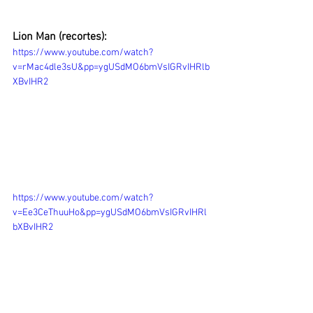
Lion Man (recortes): 
https://www.youtube.com/watch?
v=rMac4dle3sU&pp=ygUSdMO6bmVsIGRvIHRlb
XBvIHR2
https://www.youtube.com/watch?
v=Ee3CeThuuHo&pp=ygUSdMO6bmVsIGRvIHRl
bXBvIHR2