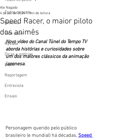
Ale Nagado
Todos os posts
4 de jul. de 2024
1 min de leitura
Speed Racer, o maior piloto
História
dos animês
Bate-papo
Novo vídeo do Canal Túnel do Tempo TV 
Review
aborda histórias e curiosidades sobre 
Dicas e notícias
um dos maiores clássicos da animação 
japonesa. 
Perfil
Reportagem
Entrevista
Ensaio
Personagem querido pelo público 
brasileiro (e mundial) há décadas, 
Speed 