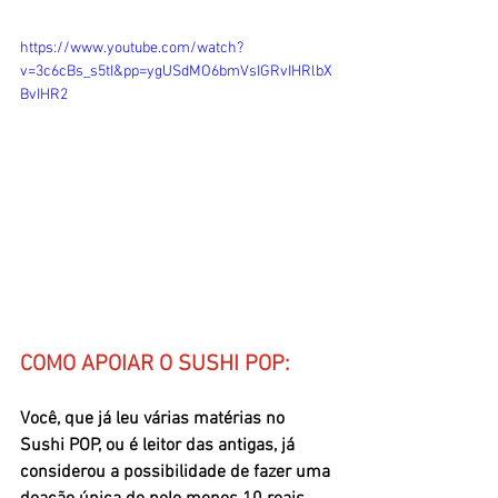
https://www.youtube.com/watch?
v=3c6cBs_s5tI&pp=ygUSdMO6bmVsIGRvIHRlbX
BvIHR2
COMO APOIAR O SUSHI POP:
Você, que já leu várias matérias no 
Sushi POP, ou é leitor das antigas, já 
considerou a possibilidade de fazer uma 