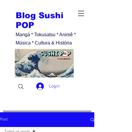
Blog Sushi
POP
Mangá * Tokusatsu * Animê *
Música * Cultura & História
Login
Post
Todos os posts