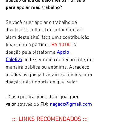
doação única de pelo menos 10 reais 
para apoiar meu trabalho?
Se você quer apoiar o trabalho de 
divulgação cultural do autor (que vai 
além deste site), faça uma contribuição 
financeira
 a partir 
de 
R$ 10,00
. A 
doação pela plataforma 
Apoio 
Coletivo
 pode ser única ou recorrente, de 
maneira pública ou anônima. Agradeço 
a todos os que já fizeram ao menos uma 
doação, não importa de qual valor. 
- Caso prefira, pode doar 
qualquer 
valor
 através do 
PIX: 
nagado@gmail.c
om
::: LINKS RECOMENDADOS :::