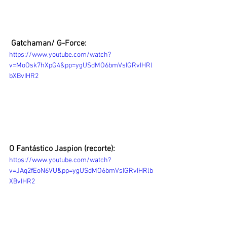
 Gatchaman/ G-Force: 
https://www.youtube.com/watch?
v=MoOsk7hXpG4&pp=ygUSdMO6bmVsIGRvIHRl
bXBvIHR2
O Fantástico Jaspion (recorte): 
https://www.youtube.com/watch?
v=JAq2fEoN6VU&pp=ygUSdMO6bmVsIGRvIHRlb
XBvIHR2