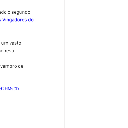
endo o segundo 
s Vingadores do 
 um vasto 
ponesa. 
ovembro de 
4vd2HMsCD