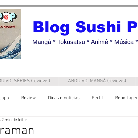
Blog Sushi 
Mangá * Tokusatsu * Animê * Música * 
UIVO: SÉRIES (reviews)
ARQUIVO: MANGÁ (reviews)
papo
Review
Dicas e notícias
Perfil
Reportage
4
2 min de leitura
ltraman