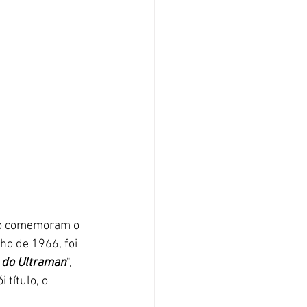
o comemoram o 
o de 1966, foi 
 do Ultraman
", 
título, o 