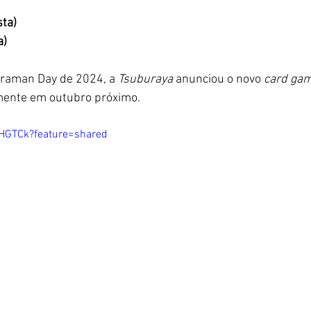
sta)
a)
traman Day de 2024, a 
Tsuburaya
 anunciou o novo 
card ga
ente em outubro próximo. 
4HGTCk?feature=shared