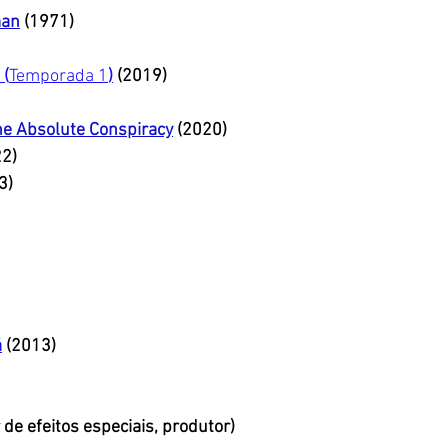
man
(1971)
 (
Temporada 1
)
(2019)
The Absolute Conspiracy
 (2020)
22)
3) 
á
 (2013)
r de efeitos especiais, produtor)