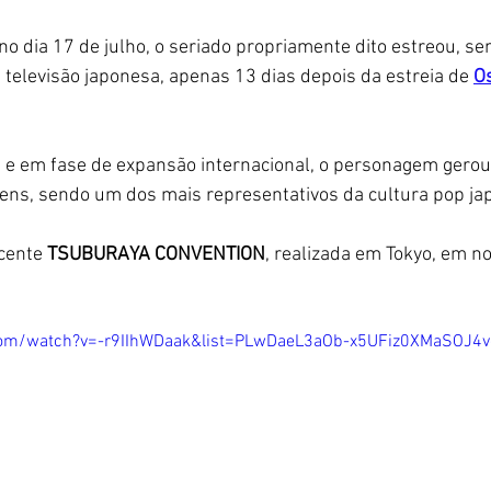
o dia 17 de julho, o seriado propriamente dito estreou, s
a televisão japonesa, apenas 13 dias depois da estreia de 
O
 e em fase de expansão internacional, o personagem gerou
ens, sendo um dos mais representativos da cultura pop ja
cente 
TSUBURAYA CONVENTION
, realizada em Tokyo, em n
com/watch?v=-r9IIhWDaak&list=PLwDaeL3aOb-x5UFiz0XMaSOJ