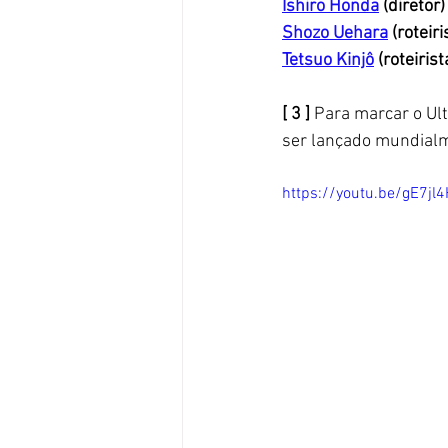
Ishiro Honda
 (diretor)
Shozo Uehara
 (roteiri
Tetsuo Kinjô
 (roteirist
[ 3 ]
 Para marcar o Ul
ser lançado mundialm
https://youtu.be/gE7jl