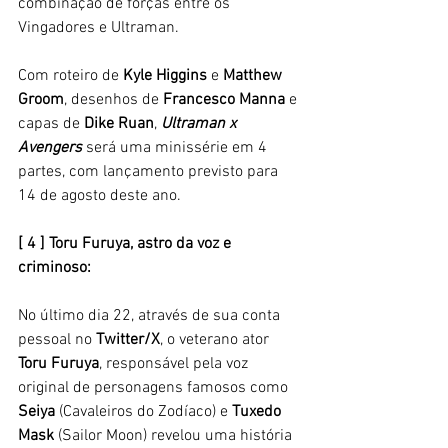
combinação de forças entre os 
Vingadores e Ultraman. 
Com roteiro de 
Kyle Higgins
 e 
Matthew 
Groom
, desenhos de 
Francesco Manna
 e 
capas de
 Dike Ruan
, 
Ultraman x 
Avengers
 será uma minissérie em 4 
partes, com lançamento previsto para 
14 de agosto deste ano. 
[ 4 ] Toru Furuya, astro da voz e 
criminoso: 
No último dia 22, através de sua conta 
pessoal no 
Twitter/X
, o veterano ator 
Toru Furuya
, responsável pela voz 
original de personagens famosos como 
Seiya
 (Cavaleiros do Zodíaco) e 
Tuxedo 
Mask
 (Sailor Moon) revelou uma história 