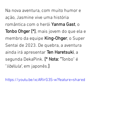
Na nova aventura, com muito humor e 
ação, Jasmine vive uma história 
romântica com o herói 
Yanma Gast
, o 
Tonbo Ohger [*]
, mais jovem do que ela e 
membro da equipe 
King-Ohger
, o Super 
Sentai de 2023. De quebra, a aventura 
ainda irá apresentar 
Ten Haretsuki
, a 
segunda DekaPink. 
[* Nota: "
Tonbo" é 
"
libélula
", em japonês.
]
https://youtu.be/xcARirG3S-w?feature=shared