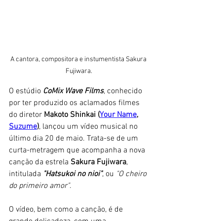
A cantora, compositora e instumentista Sakura 
Fujiwara.
O estúdio 
CoMix Wave Films
, conhecido 
por ter produzido os aclamados filmes 
do diretor 
Makoto Shinkai (
Your Name
, 
Suzume
)
, lançou um vídeo musical no 
último dia 20 de maio. Trata-se de um 
curta-metragem que acompanha a nova 
canção da estrela 
Sakura Fujiwara
, 
intitulada 
"Hatsukoi no nioi"
, ou 
"O cheiro 
do primeiro amor"
. 
O vídeo, bem como a canção, é de 