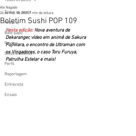
Ale Nagado
Todos os posts
26 de mai. de 2024
7 min de leitura
Boletim Sushi POP 109
História
Nesta edição: 
Nova aventura de 
Bate-papo
Dekaranger, vídeo em animê de Sakura 
Review
Fujiwara, o encontro de Ultraman com 
os Vingadores, o caso Toru Furuya, 
Dicas e notícias
Patrulha Estelar e mais! 
Perfil
Reportagem
Entrevista
Ensaio