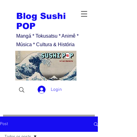
Blog Sushi
POP
Mangá * Tokusatsu * Animê *
Música * Cultura & História
Login
Post
Todos os posts