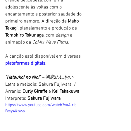
grande delicadeza, com uma 
adolescente às voltas com o 
encantamento e posterior saudade do 
primeiro namoro. A direção de 
Maho 
Takagi
, planejamento e produção de 
Tomohiro Tokunaga
, com 
design 
e 
animação da 
CoMix Wave Films. 
A canção está disponível em diversas 
plataformas digitais
.
"Hatsukoi no Nioi" ~ 
初恋のにおい
Letra e melodia: Sakura Fujiwara  / 
Arranjo: 
Curly Giraffe
 e 
Kei Takakuwa
Intérprete: 
Sakura Fujiwara
https://www.youtube.com/watch?v=A-rIs-
Btey4&t=6s