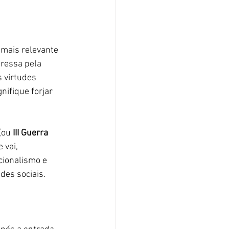
mais relevante 
ressa pela 
s virtudes 
ifique forjar 
(ou
 III Guerra 
vai, 
cionalismo e 
es sociais. 