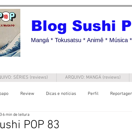
Blog Sushi 
Mangá * Tokusatsu * Animê * Música * 
UIVO: SÉRIES (reviews)
ARQUIVO: MANGÁ (reviews)
papo
Review
Dicas e notícias
Perfil
Reportage
23
6 min de leitura
ushi POP 83