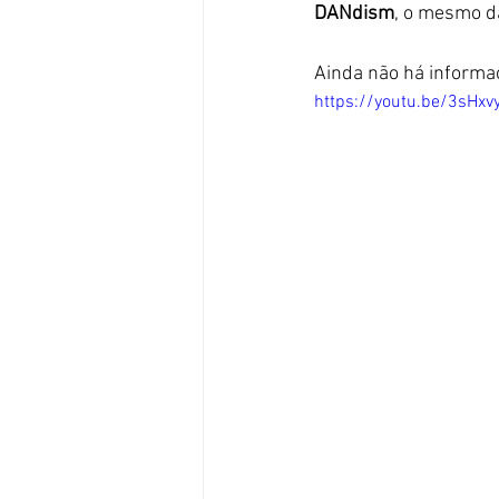
DANdism
, o mesmo da
Ainda não há informaç
https://youtu.be/3sHx