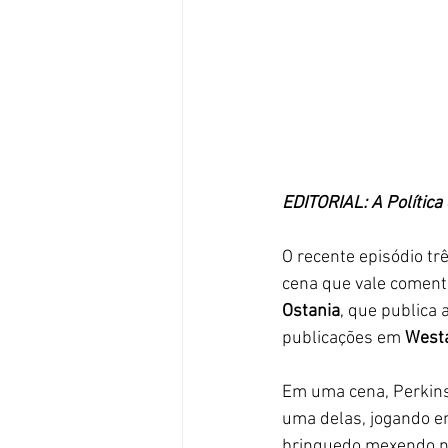
EDITORIAL: A Polític
O recente episódio tr
cena que vale comentá
Ostania
, que publica 
publicações em 
Westa
Em uma cena, Perkins
uma delas, jogando em
brinquedo mexendo no 