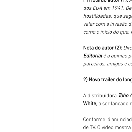
[*] Nota do autor (1): 
A
dos EUA em 1941. Depo
hostilidades, que seg
valer com a invasão d
como o início do que,
Nota do autor (2): 
Dife
Editorial 
é a opinião p
parceiros, amigos e c
2) Novo trailer do lo
A distribuidora 
Toho 
White
, a ser lançado
Conforme já anunciado
de TV. O vídeo mostra