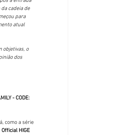
pós a entrada 
 da cadeia de 
omeçou para 
ento atual 
 objetivas, o 
pinião dos 
MILY - CODE: 
, como a série 
 
Official HIGE 