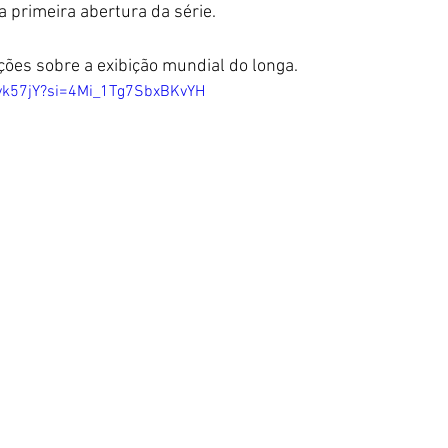
 primeira abertura da série. 
ões sobre a exibição mundial do longa.
vyk57jY?si=4Mi_1Tg7SbxBKvYH