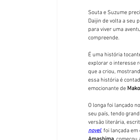
Souta e Suzume preci
Daijin de volta a seu p
para viver uma aventu
compreende.
É uma história tocante
explorar o interesse 
que a criou, mostran
essa história é conta
emocionante de 
Mako
O longa foi lançado 
seu país, tendo grand
versão literária, esc
novel
, foi lançada em
Amashima
, começou 