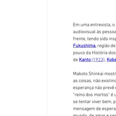
Em uma entrevista, o
audiovisual às pessoas
frente, tendo sido in
Fukushima
,
 região de
pouco da História dos
de 
Kanto 
(1923)
, 
Kob
Makoto Shinkai mostr
as coisas, não existi
esperança não prevê e
"reino dos mortos" é 
se tentar viver bem, 
mensagem de esperanç
mundo, de amar e ser