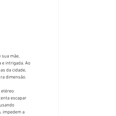
 sua mãe, 
e intrigada. Ao 
nas da cidade, 
tra dimensão.
 etéreo 
tenta escapar 
ausando 
s
, impedem a 