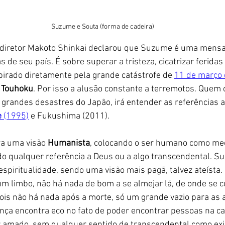
Suzume e Souta (forma de cadeira)
 diretor Makoto Shinkai declarou que Suzume é uma mens
 de seu país. É sobre superar a tristeza, cicatrizar feridas
spirado diretamente pela grande catástrofe de 
11 de março
 
Touhoku
. Por isso a alusão constante a terremotos. Quem
 grandes desastres do Japão, irá entender as referências 
e
 (1995)
 e Fukushima (2011). 
a uma visão 
Humanista
, colocando o ser humano como med
ndo qualquer referência a Deus ou a algo transcendental. 
spiritualidade, sendo uma visão mais pagã, talvez ateísta. 
um limbo, não há nada de bom a se almejar lá, de onde se c
pois não há nada após a morte, só um grande vazio para as 
a encontra eco no fato de poder encontrar pessoas na c
 amado, sem qualquer sentido de transcendental como exis