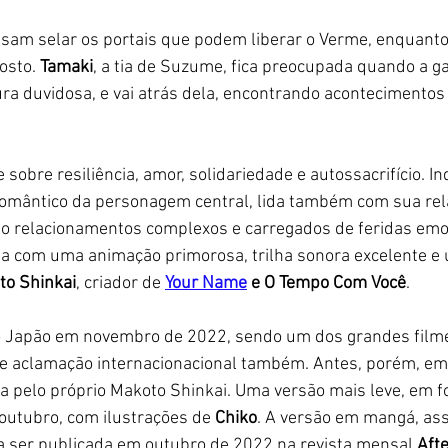
sam selar os portais que podem liberar o Verme, enquanto
osto. 
Tamaki
, a tia de Suzume, fica preocupada quando a ga
ra duvidosa, e vai atrás dela, encontrando acontecimentos
 sobre resiliência, amor, solidariedade e autossacrifício. I
romântico da personagem central, lida também com sua rela
do relacionamentos complexos e carregados de feridas emoc
da com uma animação primorosa, trilha sonora excelente e 
to Shinkai
, criador de 
Your Name
 e O Tempo Com Você
. 
no Japão em novembro de 2022, sendo um dos grandes film
e aclamação internacionacional também. Antes, porém, em 
rita pelo próprio Makoto Shinkai. Uma versão mais leve, em 
 outubro, com ilustrações de 
Chiko
. A versão em mangá, ass
a ser publicada em outubro de 2022 na revista mensal 
Aft