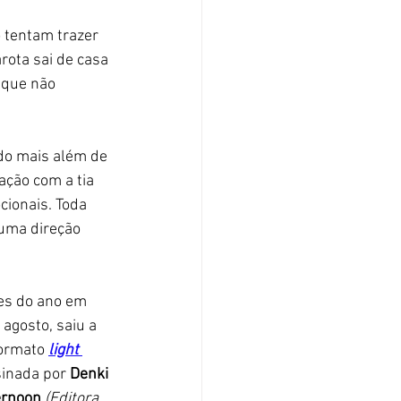
 tentam trazer 
rota sai de casa 
 que não 
ndo mais além de 
ção com a tia 
ionais. Toda 
uma direção 
es do ano em 
agosto, saiu a 
formato
light 
inada por 
Denki 
ernoon
 (Editora 