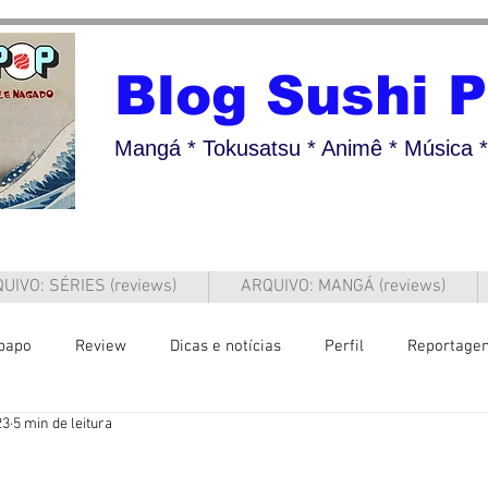
Blog Sushi 
Mangá * Tokusatsu * Animê * Música * 
UIVO: SÉRIES (reviews)
ARQUIVO: MANGÁ (reviews)
papo
Review
Dicas e notícias
Perfil
Reportage
23
5 min de leitura