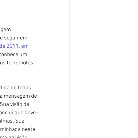
agem 
 e seguir em 
 de 2011, em
 conhece um 
aos terremotos 
ida de todas 
Sua mensagem de 
Sua visão de 
onclui que deve-
almas. Sua 
aminhada neste 
te na visão 