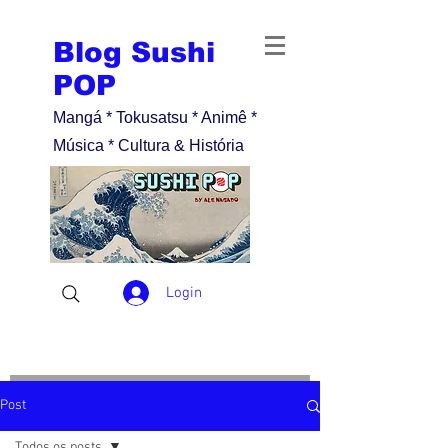
Blog Sushi
POP
Mangá * Tokusatsu * Animê *
Música * Cultura & História
Login
Post
Todos os posts