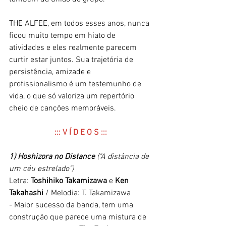
THE ALFEE, em todos esses anos, nunca 
ficou muito tempo em hiato de 
atividades e eles realmente parecem 
curtir estar juntos. Sua trajetória de 
persistência, amizade e 
profissionalismo é um testemunho de 
vida, o que só valoriza um repertório 
cheio de canções memoráveis.
::: V Í D E O S :::
1) Hoshizora no Distance 
("A distância de 
um céu estrelado")
Letra: 
Toshihiko Takamizawa
 e 
Ken 
Takahashi
 / Melodia: T. Takamizawa
- Maior sucesso da banda, tem uma 
construção que parece uma mistura de 