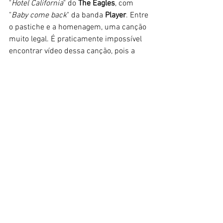
"
Hotel California
" do 
The Eagles
, com 
"
Baby come back
" da banda 
Player
. Entre 
o pastiche e a homenagem, uma canção 
muito legal. É praticamente impossível 
encontrar vídeo dessa canção, pois a 
gravadora retira tudo o que encontra 
que for postado de fãs. 
Inexplicavelmente, a banda não tem 
canal oficial e nem a gravadora deixa os 
vídeos oficiais deles serem vistos. Isso 
por que o mercado de DVD e Blu-ray no 
Japão ainda é relevante. 
https://www.youtube.com/watch?
v=lAqY7QfKIog