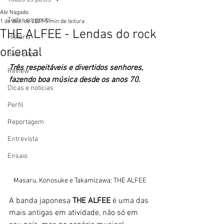
Ale Nagado
Todos os posts
1 de dez. de 2021
5 min de leitura
THE ALFEE - Lendas do rock
História
oriental
Bate-papo
Três respeitáveis e divertidos senhores, 
Review
fazendo boa música desde os anos 70.
Dicas e notícias
Perfil
Reportagem
Entrevista
Ensaio
Masaru, Konosuke e Takamizawa: THE ALFEE
A banda japonesa 
THE ALFEE
 é uma das 
mais antigas em atividade, não só em 