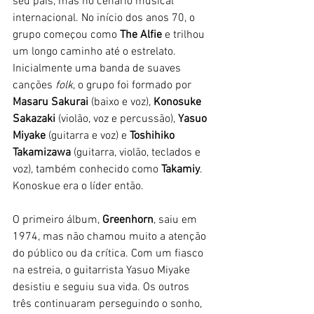
seu país, mas no cenário musical 
internacional. No início dos anos 70, o 
grupo começou como 
The Alfie
 e trilhou 
um longo caminho até o estrelato. 
Inicialmente uma banda de suaves 
canções 
folk
, o grupo foi formado por 
Masaru Sakurai
 (baixo e voz), 
Konosuke 
Sakazaki
 (violão, voz e percussão), 
Yasuo 
Miyake 
(guitarra e voz) e 
Toshihiko 
Takamizawa
 (guitarra, violão, teclados e 
voz), também conhecido como 
Takamiy
. 
Konoskue era o líder então. 
O primeiro álbum,
 Greenhorn
, saiu em 
1974, mas não chamou muito a atenção 
do público ou da crítica. Com um fiasco 
na estreia, o guitarrista Yasuo Miyake 
desistiu e seguiu sua vida. Os outros 
três continuaram perseguindo o sonho, 