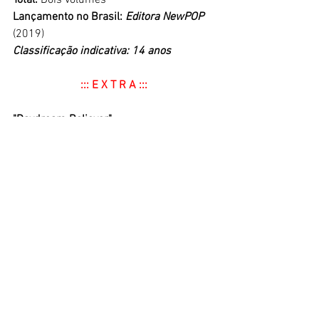
Lançamento no Brasil: 
Editora NewPOP 
(2019)
Classificação indicativa: 14 anos
::: E X T R A :::
"Daydream Believer"
Composição: 
John Stewart
Letra em japonês: 
ZERRY
 (
Kiyoshiro 
Imawano
)
Intérprete: 
Mitsuki Takahata
- O tema do filme é "
Daydream Believer
", 
versão de um clássico de 1967 do grupo 
americano 
The Monkees.
 Uma canção 
adorável e eterna. 
https://youtu.be/4NR01AhkCB8