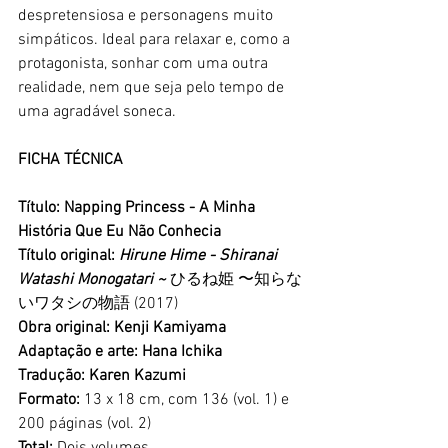
despretensiosa e personagens muito 
simpáticos. Ideal para relaxar e, como a 
protagonista, sonhar com uma outra 
realidade, nem que seja pelo tempo de 
uma agradável soneca. 
FICHA TÉCNICA
Título: Napping Princess - A Minha 
História Que Eu Não Conhecia
Título original: 
Hirune Hime - Shiranai 
Watashi Monogatari ~ 
ひるね姫 〜知らな
いワタシの物語 (2017) 
Obra original: Kenji Kamiyama
Adaptação e arte: Hana Ichika
Tradução: Karen Kazumi
Formato:
 13 x 18 cm, com 136 (vol. 1) e 
200 páginas (vol. 2)
Total:
 Dois volumes