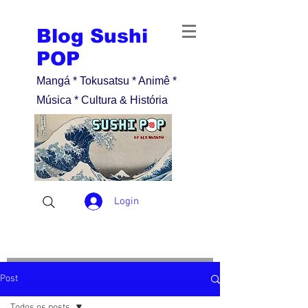
Blog Sushi
POP
Mangá * Tokusatsu * Animê *
Música * Cultura & História
Login
Post
Todos os posts