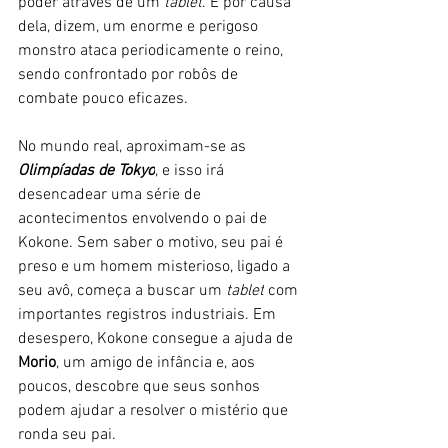
poder através de um 
tablet
. E por causa 
dela, dizem, um enorme e perigoso 
monstro ataca periodicamente o reino, 
sendo confrontado por robôs de 
combate pouco eficazes. 
No mundo real, aproximam-se as 
Olimpíadas de Tokyo
, e isso irá 
desencadear uma série de 
acontecimentos envolvendo o pai de 
Kokone. Sem saber o motivo, seu pai é 
preso e um homem misterioso, ligado a 
seu avô, começa a buscar um 
tablet
 com 
importantes registros industriais. Em 
desespero, Kokone consegue a ajuda de 
Morio
, um amigo de infância e, aos 
poucos, descobre que seus sonhos 
podem ajudar a resolver o mistério que 
ronda seu pai. 