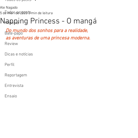
Ale Nagado
Todos os posts
5 de mar. de 2022
3 min de leitura
Napping Princess - O mangá
História
Do mundo dos sonhos para a realidade, 
Bate-papo
as aventuras de uma princesa moderna.
Review
Dicas e notícias
Perfil
Reportagem
Entrevista
Ensaio