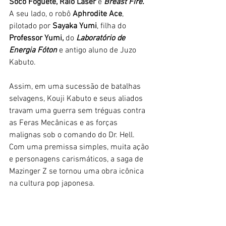
Soco Foguete, Raio Laser
 e 
Breast Fire.
A seu lado, o robô 
Aphrodite Ace
, 
pilotado por 
Sayaka Yumi
, filha do 
Professor Yumi,
 do 
Laboratório de 
Energia Fóton 
e antigo aluno de Juzo 
Kabuto. 
Assim, em uma sucessão de batalhas 
selvagens, Kouji Kabuto e seus aliados 
travam uma guerra sem tréguas contra 
as Feras Mecânicas e as forças 
malignas sob o comando do Dr. Hell. 
Com uma premissa simples, muita ação 
e personagens carismáticos, a saga de 
Mazinger Z se tornou uma obra icônica 
na cultura pop japonesa. 