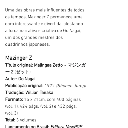
Uma das obras mais influentes de todos 
os tempos, Mazinger Z permanece uma 
obra interessante e divertida, atestando 
a força narrativa e criativa de Go Nagai, 
um dos grandes mestres dos 
quadrinhos japoneses. 
Mazinger Z
Título original: Majingaa Zetto ~ 
マジンガ
ー Z 
(ゼット)
Autor: Go Nagai
Publicação original: 
1972 
(Shonen Jump)
Tradução: Willian Tanaka
Formato: 
15 x 21cm, com 400 páginas 
(vol. 1), 424 págs. (vol. 2) e 432 págs. 
(vol. 3)
Total: 
3 volumes
Lançamento no Brasil:
Editora NewPOP 