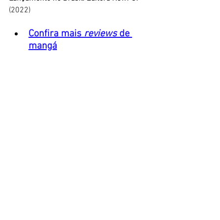
(2022)
Confira mais 
reviews
 de 
mangá
A versão animê. 