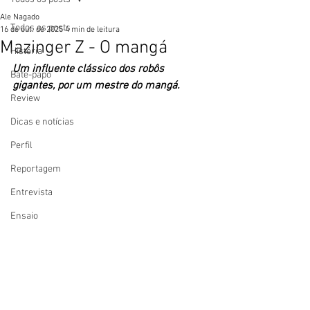
Ale Nagado
Todos os posts
16 de out. de 2025
4 min de leitura
Mazinger Z - O mangá
História
Um influente clássico dos robôs 
Bate-papo
gigantes, por um mestre do mangá. 
Review
Dicas e notícias
Perfil
Reportagem
Entrevista
Ensaio