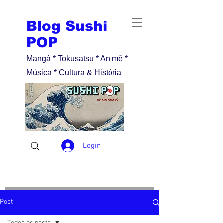
Blog Sushi
POP
Mangá * Tokusatsu * Animê *
Música * Cultura & História
Login
Post
Todos os posts