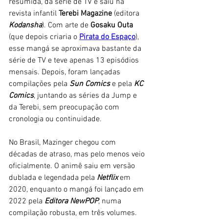
resumida, da série de TV e saiu na 
revista infantil 
Terebi Magazine 
(editora 
Kodansha
). Com arte de 
Gosaku Outa
(que depois criaria o 
Pirata do Espaço
), 
esse mangá se aproximava bastante da 
série de TV e teve apenas 13 episódios 
mensais. Depois, foram lançadas 
compilações pela 
Sun Comics
 e pela 
KC 
Comics
, juntando as séries da Jump e 
da Terebi, sem preocupação com 
cronologia ou continuidade. 
No Brasil, Mazinger chegou com 
décadas de atraso, mas pelo menos veio 
oficialmente. O animê saiu em versão 
dublada e legendada pela
 Netflix 
em 
2020, enquanto o mangá foi lançado em 
2022 pela 
Editora NewPOP
, numa 
compilação robusta, em três volumes. 