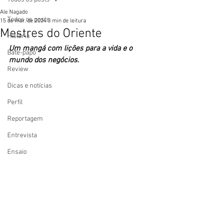
Ale Nagado
Todos os posts
15 de mar. de 2024
3 min de leitura
Mestres do Oriente
História
Um mangá com lições para a vida e o 
Bate-papo
mundo dos negócios.
Review
Dicas e notícias
Perfil
Reportagem
Entrevista
Ensaio