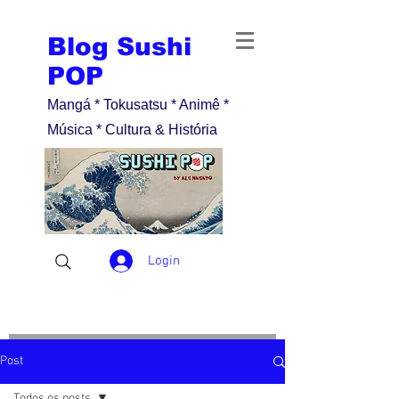
Blog Sushi
POP
Mangá * Tokusatsu * Animê *
Música * Cultura & História
Login
Post
Todos os posts