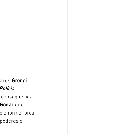
stros
 Grongi
Polícia 
o consegue lidar 
 Godai
, que 
de enorme força 
 poderes e 