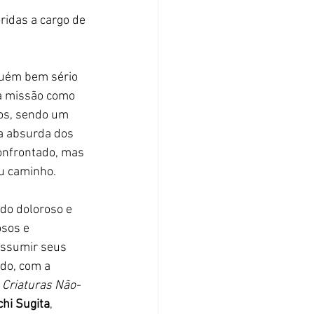
ridas a cargo de
lguém bem sério 
a missão como 
ios, sendo um 
ia absurda dos 
onfrontado, mas 
eu caminho.
do doloroso e 
sos e 
assumir seus 
do, com a 
 Criaturas Não-
hi Sugita
, 