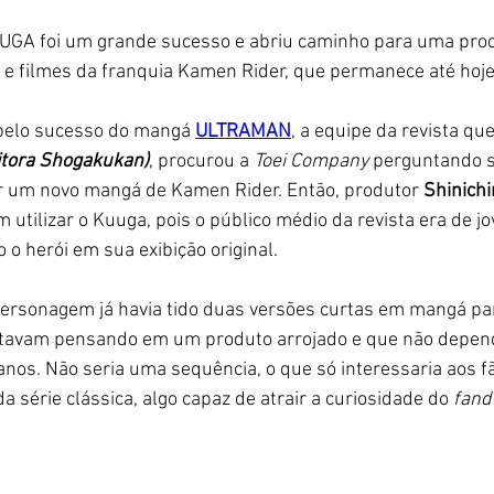
UGA foi um grande sucesso e abriu caminho para uma pro
s e filmes da franquia Kamen Rider, que permanece até hoje
pelo sucesso do mangá 
ULTRAMAN
, a equipe da revista que
itora Shogakukan)
, procurou a 
Toei Company
 perguntando s
r um novo mangá de Kamen Rider. Então, produtor 
Shinichi
 utilizar o Kuuga, pois o público médio da revista era de j
 o herói em sua exibição original. 
personagem já havia tido duas versões curtas em mangá par
estavam pensando em um produto arrojado e que não depend
nos. Não seria uma sequência, o que só interessaria aos f
 série clássica, algo capaz de atrair a curiosidade do
 fan