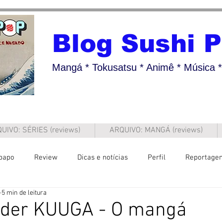
Blog Sushi 
Mangá * Tokusatsu * Animê * Música * 
UIVO: SÉRIES (reviews)
ARQUIVO: MANGÁ (reviews)
papo
Review
Dicas e notícias
Perfil
Reportage
5 min de leitura
der KUUGA - O mangá