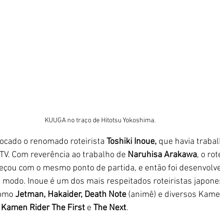
KUUGA no traço de Hitotsu Yokoshima.
vocado o renomado roteirista 
Toshiki Inoue,
 que havia traba
 TV. Com reverência ao trabalho de 
Naruhisa Arakawa
, o rot
çou com o mesmo ponto de partida, e então foi desenvolv
 modo. Inoue é um dos mais respeitados roteiristas japone
omo 
Jetman, Hakaider, Death Note 
(animê)
e diversos Kame
 
Kamen Rider The First
 e 
The Next
.