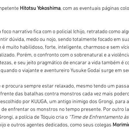
mpetente 
Hitotsu Yokoshima
, com as eventuais páginas colo
 foco narrativo fica com o policial Ichijo, retratado como a
entir dúvida, medo ou nojo, sendo totalmente focado em su
 é muito habilidoso, forte, inteligente, charmoso e sem víc
lizado. Porém, o confronto com o sobrenatural e a violênc
tezas, e seu jeito pragmático de encarar a vida também é c
 quando o viajante e aventureiro Yusuke Godai surge em s
e e procura sempre estar relaxado, mesmo tendo um passa
 frente das batalhas contra monstros cada vez mais podero
 escolhido por KUUGA, um antigo inimigo dos Grongi, para 
 de enfrentar os monstros no tempo presente. Por outro la
ongi, a polícia de Tóquio cria o 
"Time de Enfrentamento às
hijo e outros agentes dedicados, como seus colegas 
Morimic