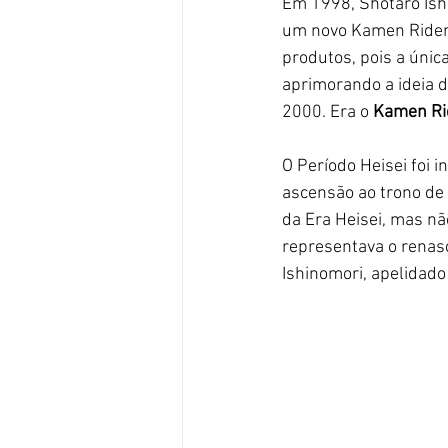
Em 1998, Shotaro Ishi
um novo Kamen Rider.
produtos, pois a únic
aprimorando a ideia d
2000. Era o
 Kamen R
O Período Heisei foi 
ascensão ao trono de 
da Era Heisei, mas nã
representava o renasc
Ishinomori, apelidado