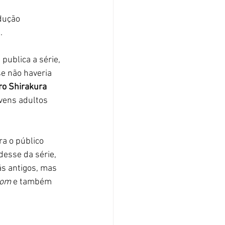
dução 
. 
 publica a série, 
e não haveria 
ro Shirakura 
ovens adultos 
a o público 
esse da série, 
ãs antigos, mas 
dom 
e também 