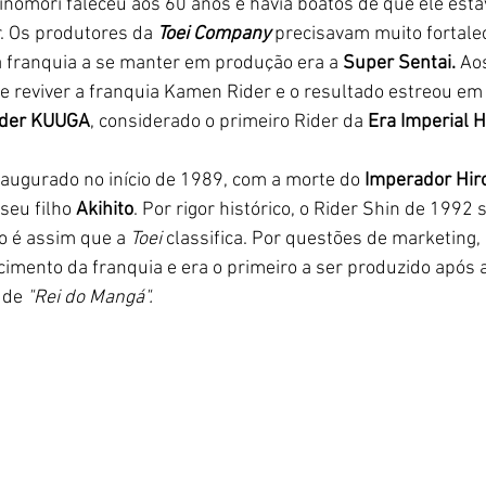
nomori faleceu aos 60 anos e havia boatos de que ele esta
 Os produtores da
Toei Company
precisavam muito fortale
a franquia a se manter em produção era a
 Super Sentai. 
Ao
e reviver a franquia Kamen Rider e o resultado estreou em 
ider KUUGA
, considerado o primeiro Rider da 
Era Imperial He
inaugurado no início de 1989, com a morte do 
Imperador Hiro
seu filho
 Akihito
. Por rigor histórico, o Rider Shin de 1992 
o é assim que a 
Toei 
classifica. Por questões de marketing,
imento da franquia e era o primeiro a ser produzido após 
 de 
"Rei do Mangá".