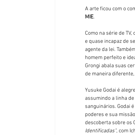
A arte ficou com o co
MIE
. 
Como na série de TV, o
e quase incapaz de s
agente da lei. Também
homem perfeito e idea
Grongi abala suas cer
de maneira diferente,
Yusuke Godai é alegr
assumindo a linha de
sanguinários. Godai é
poderes e sua missão
descoberta sobre os Gr
Identificadas"
, com Ic