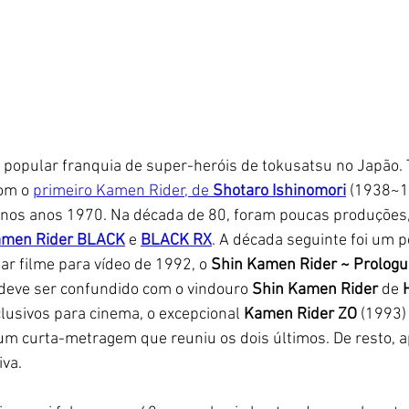
s popular franquia de super-heróis de tokusatsu no Japão. 
om o 
primeiro Kamen Rider, de 
Shotaro Ishinomori
 (1938~1
nos anos 1970. Na década de 80, foram poucas produções
men Rider BLACK
 e 
BLACK RX
. A década seguinte foi um p
ar filme para vídeo de 1992, o 
Shin Kamen Rider ~ Prologu
deve ser confundido com o vindouro 
Shin Kamen Rider
 de 
clusivos para cinema, o excepcional 
Kamen Rider ZO
 (1993)
 um curta-metragem que reuniu os dois últimos. De resto, 
va. 