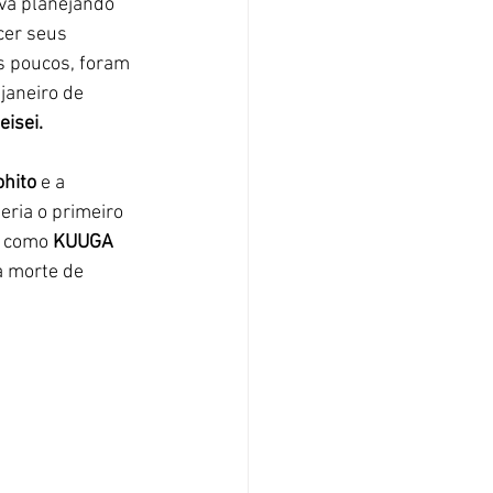
va planejando 
cer seus 
s poucos, foram 
janeiro de 
isei. 
hito 
e a 
seria o primeiro 
  como 
KUUGA 
a morte de 