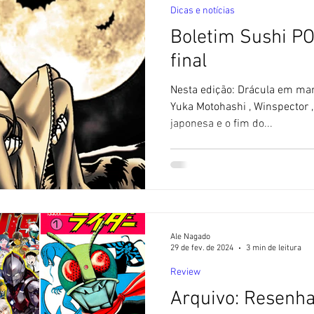
Dicas e notícias
Boletim Sushi PO
final
Nesta edição: Drácula em mangá nacional, o adeus à atriz
Yuka Motohashi , Winspector ,
japonesa e o fim do...
Ale Nagado
29 de fev. de 2024
3 min de leitura
Review
Arquivo: Resenh