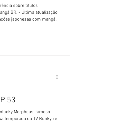
rência sobre títulos
angá BR. - Última atualização:
ações japonesas com mangás
ws de mangá organizados
ão básica da história e
e a obra e diversas
o original, adaptações e
m respeito a obras japonesas
il. Quadrinhos brasilei
OP 53
Unlucky Morpheus, famoso
ova temporada da TV Bunkyo e