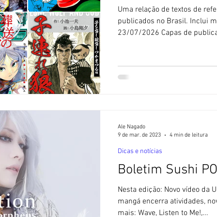
Uma relação de textos de refe
publicados no Brasil. Inclui m
23/07/2026 Capas de public
lançados no Brasil. Os revie
abaixo trazem uma apresentaç
personagens, impressões sobr
informações sobre a publicaçã
curiosidades. Os títulos dize
lançadas oficialmente no Bras
Ale Nagado
9 de mar. de 2023
4 min de leitura
Dicas e notícias
Boletim Sushi P
Nesta edição: Novo vídeo da 
mangá encerra atividades, n
mais: Wave, Listen to Me!,...