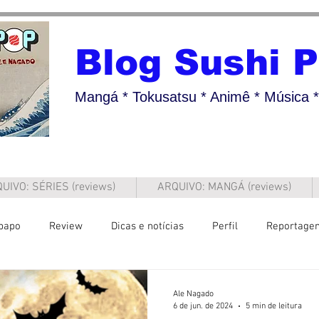
Blog Sushi 
Mangá * Tokusatsu * Animê * Música * 
UIVO: SÉRIES (reviews)
ARQUIVO: MANGÁ (reviews)
papo
Review
Dicas e notícias
Perfil
Reportage
Ale Nagado
6 de jun. de 2024
5 min de leitura