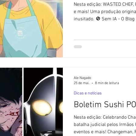
Nesta edição: WASTED CHEF,
e mais! Uma produção origin
inusitado. 🚫 Sem IA - O Blog 
feitos com ajuda de Inteligênci
sobre culinária, mas com ficçã
promissor animê de longa-m
Japão, intitulado WASTED CHE
amadurecimento profissional
que de repente se vê em um
Ale Nagado
25 de mai.
8 min de leitura
Dicas e notícias
Boletim Sushi P
Nesta edição: Celebrando Cha
batalha judicial pelos Irmãos U
eventos e mais! Changeman, F