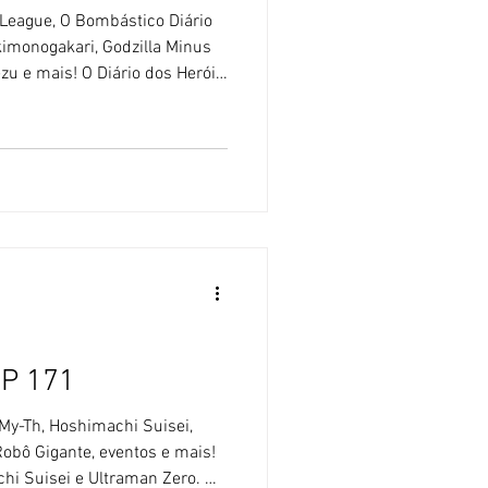
eague, O Bombástico Diário
kimonogakari, Godzilla Minus
u e mais! O Diário dos Heróis,
Sem IA 🚫- O Blog Sushi POP
uda de Inteligência Artificial. [
 J-League, a liga profissional
A J-League, a liga oficial de
o dia 6 de julho uma grande
OP 171
y-Th, Hoshimachi Suisei,
Robô Gigante, eventos e mais!
i Suisei e Ultraman Zero. 🚫