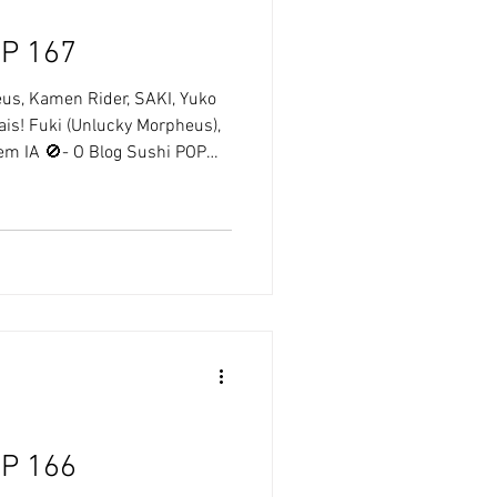
OP 167
us, Kamen Rider, SAKI, Yuko
ais! Fuki (Unlucky Morpheus),
em IA 🚫- O Blog Sushi POP
uda de Inteligência Artificial. [
pheus: No último dia 9 de
eus lançou seu novo vídeo,
OBE", incluída no álbum Gate
aio deste ano. A formação atual
OP 166