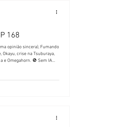
OP 168
uma opinião sincera), Fumando
e, Okayu, crise na Tsuburaya,
da e Omegahorn. 🚫 Sem IA
iza textos feitos com ajuda de
 os textos por Alexandre Nagado,
 Omegahorn, a próxima série
Poster promocional de
a Enkaku. A Toei Company