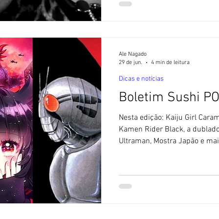
artística na década de 1990, 
onde sua série O Fantástico 
sucesso duradouro, sendo cu
Ale Nagado
29 de jun.
4 min de leitura
Dicas e notícias
Boletim Sushi P
Nesta edição: Kaiju Girl Cara
Kamen Rider Black, a dublado
Ultraman, Mostra Japão e mais
Kamen Rider Black. 🚫 Sem I
utiliza textos feitos com ajuda 
Nova série: Kaiju Girl Carame
das próximas estreias na TV
romance do tipo slice-of-life
de kaiju, ou monstro gigante. 