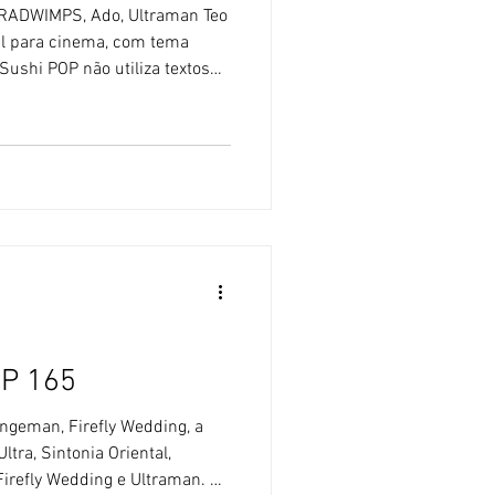
 RADWIMPS, Ado, Ultraman Teo
al para cinema, com tema
Sushi POP não utiliza textos
a Artificial. 🚫 [ 1 ] Um filme
o científica e fantasia. Um
etragem está em produção no
F. A história aborda o
 e pessoal de um jovem chef
 mundo
OP 165
ngeman, Firefly Wedding, a
ltra, Sintonia Oriental,
irefly Wedding e Ultraman. 🚫