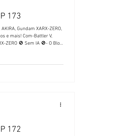
OP 173
V, AKIRA, Gundam XARX-ZERO,
tos e mais! Com-Battler V,
X-ZERO 🚫 Sem IA 🚫- O Blog
eitos com ajuda de Inteligência
r Alexandre Nagado, exceto
attler V ganha curta-metragem
 Super Robots, um dos grandes
er V, que está completou 50
OP 172