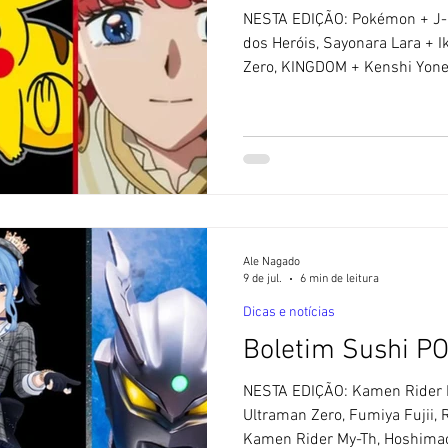
NESTA EDIÇÃO: Pokémon + J-L
dos Heróis, Sayonara Lara + I
Zero, KINGDOM + Kenshi Yonez
Pokémon, Sayonará Lara. 🚫 
não utiliza textos feitos com aj
1 ] Parceria entre Pokémon e a
de futebol japonês: Cinderace 
futebol do Japão, anunciou n
parceria co
Ale Nagado
9 de jul.
6 min de leitura
Dicas e notícias
Boletim Sushi P
NESTA EDIÇÃO: Kamen Rider M
Ultraman Zero, Fumiya Fujii, 
Kamen Rider My-Th, Hoshimach