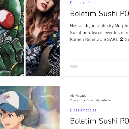
Dicas e notícias
Boletim Sushi P
Nesta edição: Unlucky Morphe
Suzuhana, livros, eventos e m
Kamen Rider ZO e SAKI. 🚫 S
não utiliza textos feitos com aj
1 ] Novo vídeo do Unlucky Mor
junho, a banda Unlucky Morph
para promover a canção "ONIK
of Hell, lançado no final de m
traz Tenge Fuyuk
Ale Nagado
2 de jun.
5 min de leitura
Dicas e notícias
Boletim Sushi P