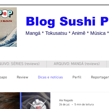
Blog Sushi 
Mangá * Tokusatsu * Animê * Música * 
UIVO: SÉRIES (reviews)
ARQUIVO: MANGÁ (reviews)
papo
Review
Dicas e notícias
Perfil
Reportage
Ale Nagado
26 de jul.
5 min de leitura