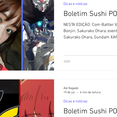
Dicas e notícias
Boletim Sushi P
NESTA EDIÇÃO: Com-Battler 
Bonjiri, Sakurako Ohara, even
Sakurako Ohara, Gundam XAR
Sushi POP não utiliza textos f
Artificial. Todos os textos po
quando indicado. [ 1 ] Com-B
e nova figura: No gênero dos
clássicos é a série Com-Battl
anos de sua estreia. Com
Ale Nagado
19 de jul.
6 min de leitura
Dicas e notícias
Boletim Sushi P