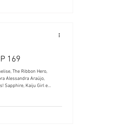
é bastante amado no Brasil,
Jaspion (1985) conseguiu um
l
OP 169
melise, The Ribbon Hero,
ra Alessandra Araújo,
! Sapphire, Kaiju Girl e
A 🚫- O Blog Sushi POP não
de Inteligência Artificial. [ 1 ]
lise Kaiju Girl Caramelise Uma
 japonesa é um animê de
, misturado com uma história
Kai