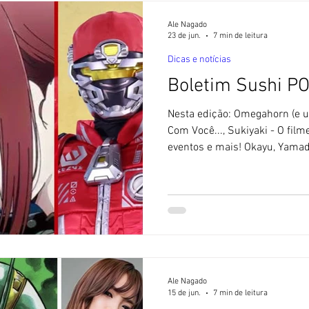
Ale Nagado
23 de jun.
7 min de leitura
Dicas e notícias
Boletim Sushi P
Nesta edição: Omegahorn (e 
Com Você..., Sukiyaki - O film
eventos e mais! Okayu, Yama
🚫- O Blog Sushi POP não util
Inteligência Artificial. Todos
exceto quando indicado. [ 1 ]
do Project R.E.D. a caminho! 
Omegahorn, destacando a fer
divulgou no último fim de s
Ale Nagado
15 de jun.
7 min de leitura