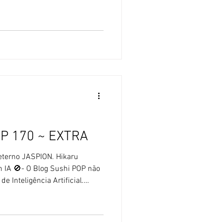
ão utiliza textos feitos com
l. [ 1 ] Kamen Rider My-Th:
n Rider My-Th [ 1 ] Vem aí:
n Rider My-Th, que ira
, j
OP 170 ~ EXTRA
 eterno JASPION. Hikaru
 IA 🚫- O Blog Sushi POP não
de Inteligência Artificial.
de 2026, foi anunciado no Japão
ru Kurosaki, aos 64 anos. A
do abandonado a carreira