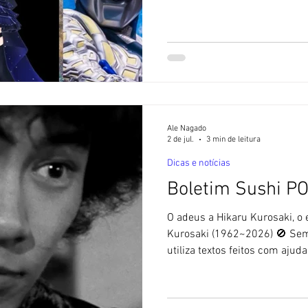
Sem IA 🚫- O Blog Sushi POP n
ajuda de Inteligência Artificia
nova série em produção! Kame
Kamen Rider My-Th: A Toei Company divulgou novo trailer
para sua próxima série, Kame
substituir Kamen Rider ZEZTZ
Ale Nagado
2 de jul.
3 min de leitura
Dicas e notícias
Boletim Sushi P
O adeus a Hikaru Kurosaki, o
Kurosaki (1962~2026) 🚫 Sem
utiliza textos feitos com ajuda 
Nesta quinta, dia 2 de julho 
o falecimento do ex-ator Hika
causa não foi informada. Ten