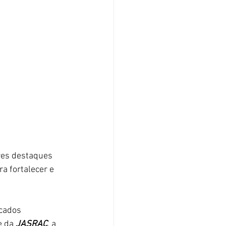
res destaques 
a fortalecer e 
cados 
e da 
JASRAC
, a 