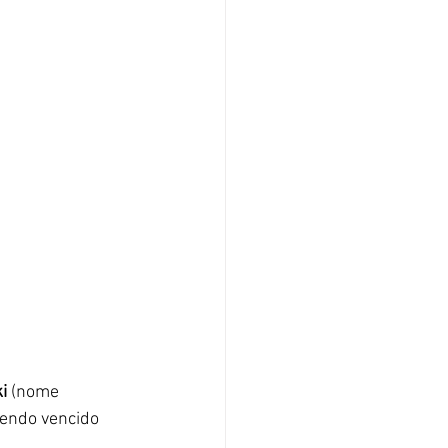
i 
(nome 
tendo vencido 