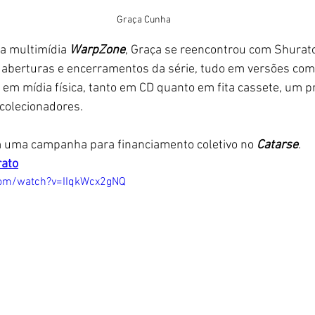
Graça Cunha
a multimídia 
WarpZone
, Graça se reencontrou com Shurato
berturas e encerramentos da série, tudo em versões comp
 em mídia física, tanto em CD quanto em fita cassete, um p
 colecionadores. 
m uma campanha para financiamento coletivo no
 Catarse
. 
ato
com/watch?v=IIqkWcx2gNQ