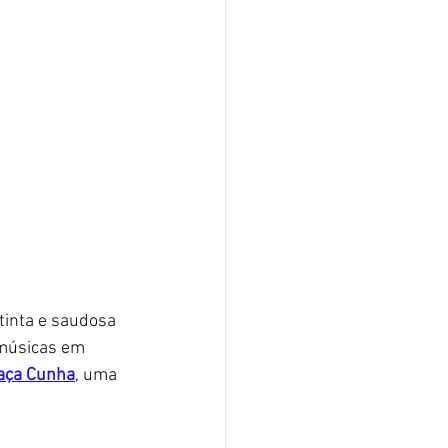
tinta e saudosa 
músicas em 
aça Cunha
, uma 