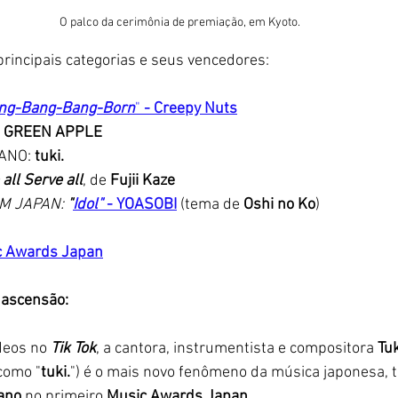
O palco da cerimônia de premiação, em Kyoto. 
rincipais categorias e seus vencedores:
ing-Bang-Bang-Born
" 
- Creepy Nuts
 GREEN APPLE
ANO: 
tuki.
all Serve all
, de 
Fujii Kaze
M JAPAN:
"
Idol"
-
YOASOBI
 (tema de
 Oshi no Ko
)
c Awards Japan
m ascensão: 
deos no 
Tik Tok
, a cantora, instrumentista e compositora 
Tuk
como "
tuki.
") é o mais novo fenômeno da música japonesa, 
 ano
 no primeiro 
Music Awards Japan
. 