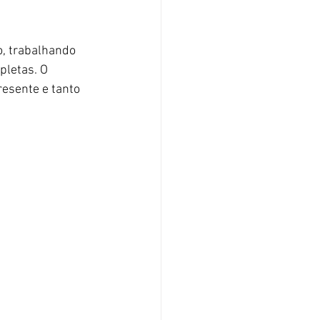
, trabalhando 
letas. O 
resente e tanto 