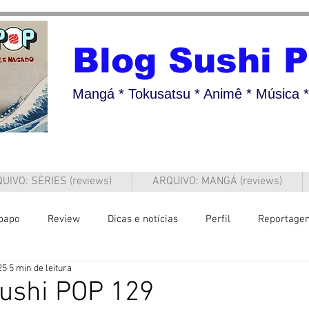
Blog Sushi 
Mangá * Tokusatsu * Animê * Música * 
UIVO: SÉRIES (reviews)
ARQUIVO: MANGÁ (reviews)
papo
Review
Dicas e notícias
Perfil
Reportage
25
5 min de leitura
Sushi POP 129