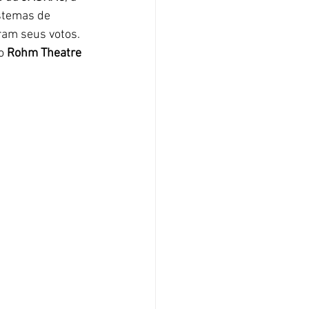
istemas de 
ram seus votos. 
o 
Rohm Theatre 