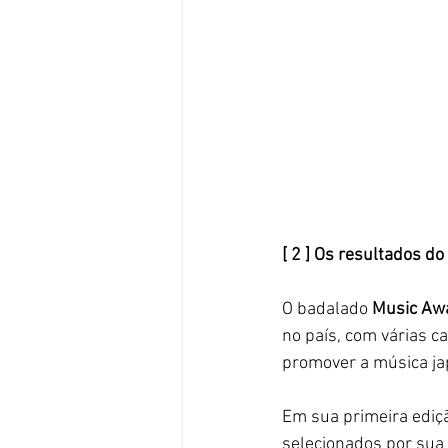
[ 2 ] Os resultados d
O badalado 
Music Aw
no país, com várias c
promover a música ja
Em sua primeira ediç
selecionados por sua