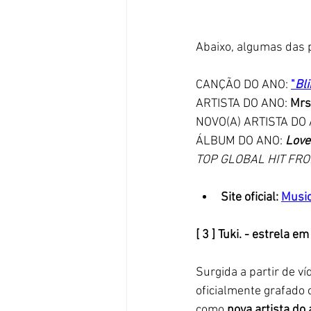
Abaixo, algumas das p
CANÇÃO DO ANO: 
"
Bl
ARTISTA DO ANO: 
Mrs
NOVO(A) ARTISTA DO 
ÁLBUM DO ANO: 
Love 
TOP GLOBAL HIT FRO
Site oficial: 
Musi
[ 3 ] Tuki. - estrela e
Surgida a partir de ví
oficialmente grafado 
como 
nova artista do