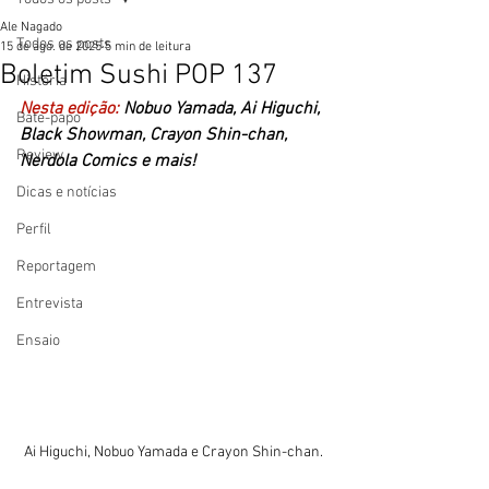
Ale Nagado
Todos os posts
15 de ago. de 2025
5 min de leitura
Boletim Sushi POP 137
História
Nesta edição:
 Nobuo Yamada, Ai Higuchi, 
Bate-papo
Black Showman, Crayon Shin-chan, 
Review
Nerdola Comics e mais! 
Dicas e notícias
Perfil
Reportagem
Entrevista
Ensaio
Ai Higuchi, Nobuo Yamada e Crayon Shin-chan. 