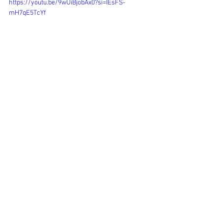
https://youtu.be/9wUiBjobAx0?si=IEsFS-
mH7qE5TcYf