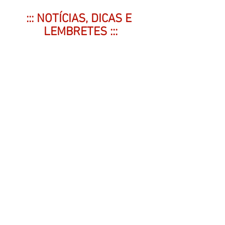
::: NOTÍCIAS, DICAS E 
LEMBRETES :::
Quer mais super-heróis brasileiros? 
Conheça o projeto
 Força BR
, uma 
iniciativa de quadrinhos de ação 
que já vem acompanhada do 
lançamento de miniaturas que 
seguem o estilo dos bonequinhos 
vintage 
monocromáticos dos heróis 