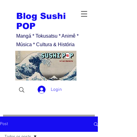
Blog Sushi
POP
Mangá * Tokusatsu * Animê *
Música * Cultura & História
Login
Post
Todos os posts