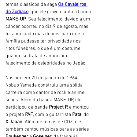
temas clássicos da saga 
Os Cavaleiros 
do Zodíaco
, que ele gravou junto à banda 
MAKE-UP
. Seu falecimento, devido a um 
câncer, ocorreu no dia 9 de agosto, mas 
foi anunciado dias depois, para que a 
família pudesse ter privacidade nos 
ritos fúnebres, o que é um costume 
quando se trata de anunciar o 
falecimento de celebridades no Japão. 
Nascido em 20 de janeiro de 1964, 
Nobuo Yamada construiu uma sólida 
carreira como cantor de rock e anime 
songs. Além da banda MAKE-UP, ele 
participou da banda 
Project R
 e montou 
o projeto 
PAF
, com o guitarrista 
Pata
, do 
X Japan
. Além de temas de CDZ, ele 
também cantou músicas para as séries 
Boukenger 
e 
Goseiger
, da franquia 