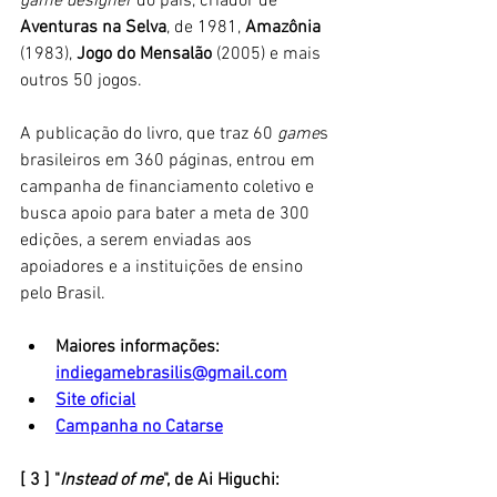
game designer
 do país, criador de 
Aventuras na Selva
, de 1981, 
Amazônia
(1983), 
Jogo do Mensalão
 (2005) e mais 
outros 50 jogos.
A publicação do livro, que traz 60 
game
s 
brasileiros em 360 páginas, entrou em 
campanha de financiamento coletivo e 
busca apoio para bater a meta de 300 
edições, a serem enviadas aos 
apoiadores e a instituições de ensino 
pelo Brasil. 
Maiores informações: 
indiegamebrasilis@gmail.com
Site oficial
Campanha no Catarse
[ 3 ] "
Instead of me
", de Ai Higuchi: 