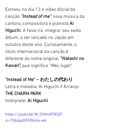
Estreou no dia 13 o vídeo oficial da 
canção 
"Instead of me"
, nova música da 
cantora, compositora e pianista 
Ai 
Higuchi
. A faixa irá  integrar seu sexto 
álbum, a ser lançado no Japão em 
outubro deste ano. Curiosamente, o 
título internacional da canção é 
diferente do nome original, 
"Watashi no 
Kawari",
 que significa "
Meu lugar
". 
"Instead of Me" ~ 
わたしの代わり
Letra e melodia: Ai Higuchi 
/ 
Arranjo: 
THE CHARM PARK
Intérprete: 
Ai Higuchi
https://youtu.be/W_GtHmKF8S0?
si=7SbzpoOFEWuVe-w6