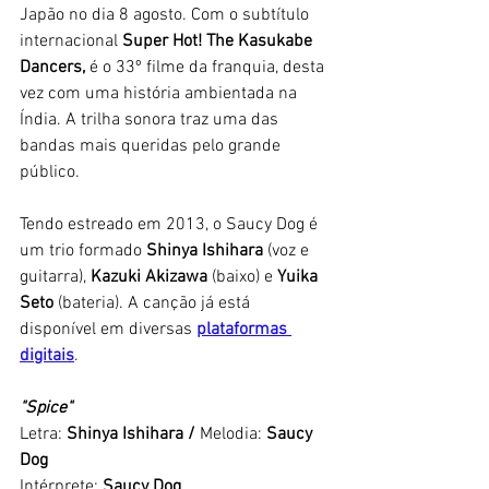
Japão no dia 8 agosto. Com o subtítulo 
internacional 
Super Hot! The Kasukabe 
Dancers,
 é o 33º filme da franquia, desta 
vez com uma história ambientada na 
Índia. A trilha sonora traz uma das 
bandas mais queridas pelo grande 
público. 
Tendo estreado em 2013, o Saucy Dog é 
um trio formado 
Shinya Ishihara
 (voz e 
guitarra), 
Kazuki Akizawa
 (baixo) e 
Yuika 
Seto
 (bateria). A canção já está 
disponível em diversas 
plataformas 
digitais
. 
"Spice"
Letra: 
Shinya Ishihara / 
Melodia:
 Saucy 
Dog
Intérprete: 
Saucy Dog