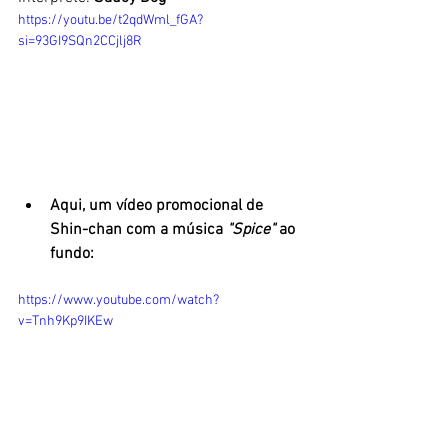
https://youtu.be/t2qdWml_fGA?
si=93GI9SQn2CCjlj8R
Aqui, um vídeo promocional de 
Shin-chan com a música 
"Spice"
 ao 
fundo:
https://www.youtube.com/watch?
v=Tnh9Kp9IKEw