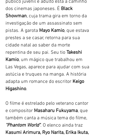
público juvenil e adulto está a caminho 
dos cinemas japoneses. É 
Black 
Showman
, cuja trama gira em torno da 
investigação de um assassinato sem 
pistas. A garota 
Mayo Kamio
, que estava 
prestes a se casar, retorna para sua 
cidade natal ao saber da morte 
repentina de seu pai. Seu tio 
Takeshi 
Kamio
, um mágico que trabalhou em 
Las Vegas, aparece para ajudar com sua 
astúcia e truques na manga. A história 
adapta um romance do escritor 
Keigo 
Higashino
. 
O filme é estrelado pelo veterano cantor 
e compositor 
Masaharu Fukuyama
, que 
também canta a música tema do filme, 
"Phantom World"
. O elenco ainda traz 
Kasumi Arimura, Ryo Narita, Erika Ikuta, 