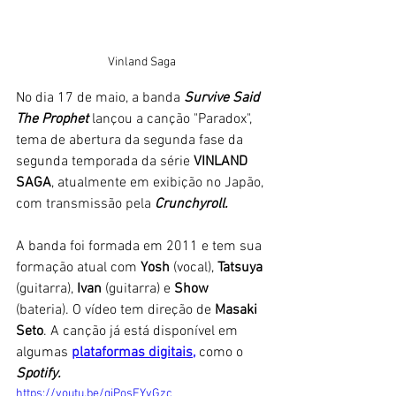
Vinland Saga
No dia 17 de maio, a banda 
Survive Said 
The Prophet 
lançou a canção "Paradox", 
tema de abertura da segunda fase da 
segunda temporada da série 
VINLAND 
SAGA
, atualmente em exibição no Japão, 
com transmissão pela 
Crunchyroll.
A banda foi formada em 2011 e tem sua 
formação atual com 
Yosh 
(vocal), 
Tatsuya
(guitarra),
 Ivan 
(guitarra) e 
Show
(bateria). O vídeo tem direção de 
Masaki 
Seto
. A canção já está disponível em 
algumas 
plataformas digitais,
 como o 
Spotify.
https://youtu.be/qiPosEYvGzc