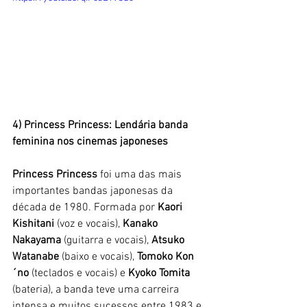
4) Princess Princess: Lendária banda 
feminina nos cinemas japoneses
Princess Princess 
foi uma das mais 
importantes bandas japonesas da 
década de 1980. Formada por 
Kaori 
Kishitani 
(voz e vocais), 
Kanako 
Nakayama
 (guitarra e vocais), 
Atsuko 
Watanabe
 (baixo e vocais), 
Tomoko Kon
´no
 (teclados e vocais) e 
Kyoko Tomita
(bateria), a banda teve uma carreira 
intensa e muitos sucessos entre 1983 e 