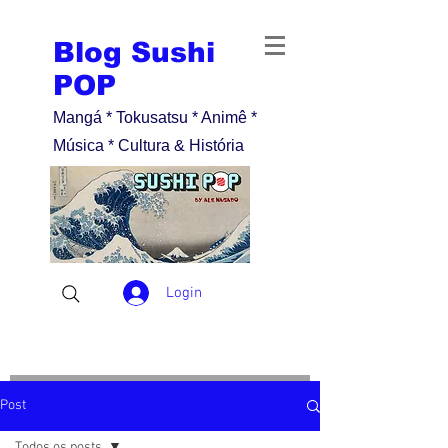
Blog Sushi
POP
Mangá * Tokusatsu * Animê *
Música * Cultura & História
Login
Post
Todos os posts