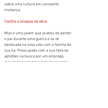
sobre uma cultura em constante 
mudança.
Confira a sinopse da obra:
Miyo é uma jovem que acabou de perder 
o pai durante uma guerra e se vê 
deslocada na nova vida com a família de 
sua tia. Preocupada com a sua falta de 
aptidões na busca por um emprego, 
mas declarando ter o dom de enxergar 
de quem foi e de quem serão os objetos 
em que toca, ela vai parar em uma 
inusitada loja de produtos importados, 
onde conhece Ganji e Momotoshi, um 
homem de vida livre e entusiasta das 
novidades europeias.