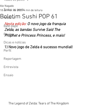
Ale Nagado
Todos os posts
18 de mai. de 2023
4 min de leitura
Boletim Sushi POP 61
História
Nesta edição: 
O novo jogo da franquia 
Bate-papo
Zelda, as bandas Survive Said The 
Review
Prophet e Princess Princess, e mais! 
Dicas e notícias
1) Novo jogo de Zelda é sucesso mundial!
Perfil
Reportagem
Entrevista
Ensaio
The Legend of Zelda: Tears of The Kingdom