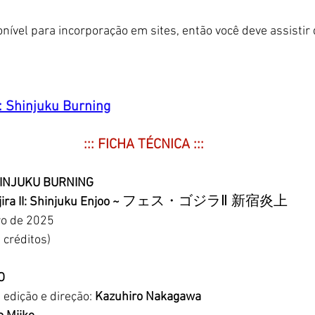
onível para incorporação em sites, então você deve assistir
I: Shinjuku Burning
::: FICHA TÉCNICA :::
SHINJUKU BURNING
フェス・ゴジラⅡ 新宿炎上
jira II: Shinjuku Enjoo ~ 
ro de 2025
 créditos)
O
, edição e direção: 
Kazuhiro Nakagawa