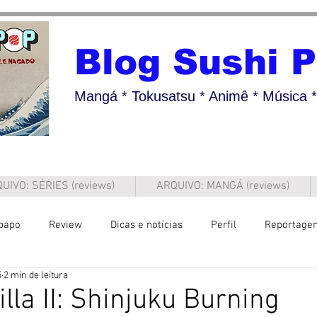
Blog Sushi 
Mangá * Tokusatsu * Animê * Música * 
UIVO: SÉRIES (reviews)
ARQUIVO: MANGÁ (reviews)
papo
Review
Dicas e notícias
Perfil
Reportage
5
2 min de leitura
lla II: Shinjuku Burning