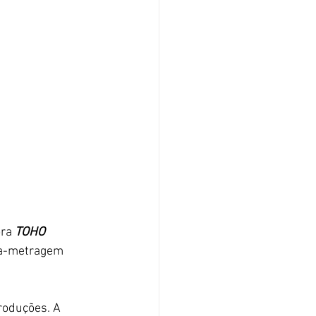
ra 
TOHO 
ta-metragem 
roduções. A 