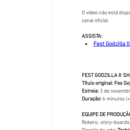
O vídeo não está disp
canal oficial. 
ASSISTA: 
Fest Godzilla I
FEST GODZILLA II: 
Título original: Fes Go
Estreia:
 3 de novemb
Duração: 
6 minutos (+
EQUIPE DE PRODUÇÃ
Roteiro, 
story-boards