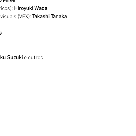
o Miike
icos): 
Hiroyuki Wada
visuais (VFX): 
Takashi Tanaka
s
ku Suzuki
 e outros