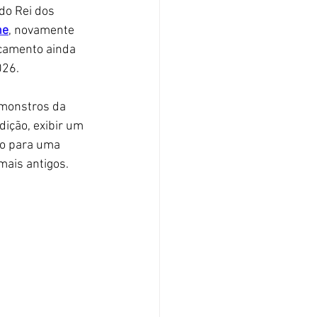
 do Rei dos 
ne
, novamente 
nçamento ainda 
26. 
monstros da 
dição, exibir um 
do para uma 
ais antigos. 