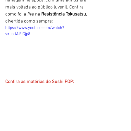
filmagem na época, com uma atmosfera 
mais voltada ao público juvenil. Confira 
como foi a
 live
 na
 Resistência Tokusatsu
, 
divertida como sempre:
https://www.youtube.com/watch?
v=ubUAiEiGjp8
Confira as matérias do Sushi POP:
- 
Kamen Rider BLACK 
- 
Kamen Rider BLACK RX
------------------------------------