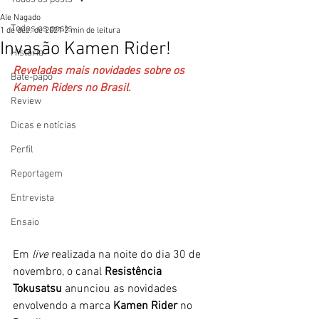
Ale Nagado
Todos os posts
1 de dez. de 2021
2 min de leitura
Invasão Kamen Rider!
História
Reveladas mais novidades sobre os 
Bate-papo
Kamen Riders no Brasil.
Review
Dicas e notícias
Perfil
Reportagem
Entrevista
Ensaio
Em
 live 
realizada na noite do dia 30 de 
novembro, o canal 
Resistência 
Tokusatsu
 anunciou as novidades 
envolvendo a marca 
Kamen Rider
 no 