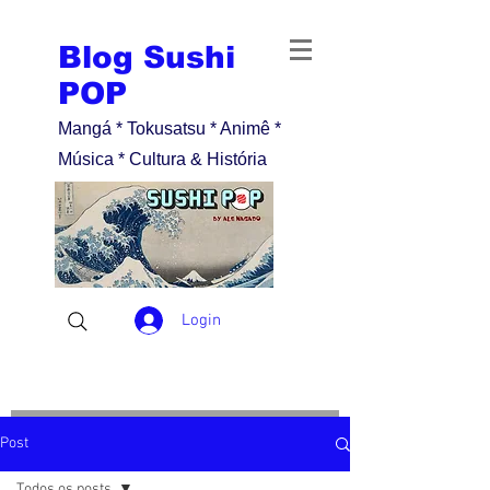
Blog Sushi
POP
Mangá * Tokusatsu * Animê *
Música * Cultura & História
Login
Post
Todos os posts