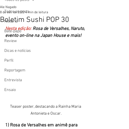
Ale Nagado
Todos os posts
8 de set. de 2022
4 min de leitura
Boletim Sushi POP 30
História
Nesta edição: 
Rosa de Versalhes, Naruto, 
Bate-papo
evento on-line na Japan House e mais!
Review
Dicas e notícias
Perfil
Reportagem
Entrevista
Ensaio
Teaser poster, destacando a Rainha Maria 
Antonieta e Oscar.
1) Rosa de Versalhes em animê para 