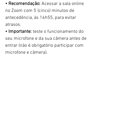
• Recomendação:
 Acessar a sala online 
no Zoom com 5 (cinco) minutos de 
antecedência, às 16h55, para evitar 
atrasos.
• Importante: 
teste o funcionamento do 
seu microfone e da sua câmera antes de 
entrar (não é obrigatório participar com 
microfone e câmera).
• Participe!
 Contamos com a 
participação de todos trazendo 
comentários, dúvidas e percepções.
Maiores informações: 
educativo@jhsp.com.br
5) SQUARE ENIX recua em sua censura 
nos mangás: