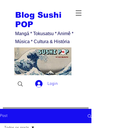
Blog Sushi
POP
Mangá * Tokusatsu * Animê *
Música * Cultura & História
Login
Post
Todos os posts