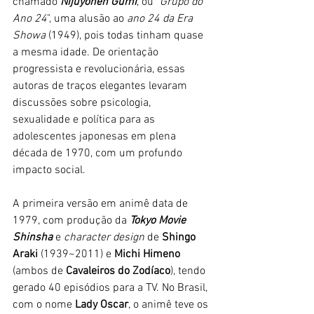
chamado 
Nijuyonen Gumi
, ou "
Grupo do 
Ano 24
", uma alusão ao 
ano 24 da Era 
Showa
 (1949), pois todas tinham quase 
a mesma idade. De orientação 
progressista e revolucionária, essas 
autoras de traços elegantes levaram 
discussões sobre psicologia, 
sexualidade e política para as 
adolescentes japonesas em plena 
década de 1970, com um profundo 
impacto social.
A primeira versão em animê data de 
1979, com produção da 
Tokyo Movie 
Shinsha
 e 
character design
 de 
Shingo 
Araki
 (1939~2011) e 
Michi Himeno
(ambos de 
Cavaleiros do Zodíaco
), tendo 
gerado 40 episódios para a TV. No Brasil, 
com o nome 
Lady Oscar
, o animê teve os 