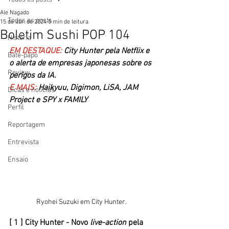
Ale Nagado
Todos os posts
15 de abr. de 2024
5 min de leitura
Boletim Sushi POP 104
História
EM DESTAQUE: 
City Hunter pela Netflix e 
Bate-papo
o alerta de empresas japonesas sobre os 
Review
perigos da IA. 
E MAIS: 
Haikyuu, Digimon, LiSA, JAM 
Dicas e notícias
Project e SPY x FAMILY
Perfil
Reportagem
Entrevista
Ensaio
Ryohei Suzuki em City Hunter. 
[ 1 ] City Hunter - Novo
 live-action
 pela 