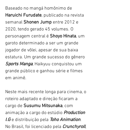
Baseado no mangá homônimo de 
Haruichi Furudate
, publicado na revista 
semanal 
Shonen Jump 
entre 2012 e 
2020, tendo gerado 45 volumes. O 
personagem central é 
Shoyo Hinata
, um 
garoto determinado a ser um grande 
jogador de vôlei, apesar de sua baixa 
estatura. Um grande sucesso do gênero 
Sports Manga
, Haikyuu conquistou um 
grande público e ganhou série e filmes 
em animê. 
Neste mais recente longa para cinema, o 
roteiro adaptado e direção ficaram a 
cargo de 
Susumu Mitsunaka
, com 
animação a cargo do estúdio 
Production 
I.G
 e distribuição pela 
Toho Animation
. 
No Brasil, foi licenciado pela 
Crunchyroll
, 