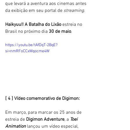
que levará a aventura aos cinemas antes 
da exibição em seu portal de 
streaming.
Haikyuu!! A Batalha do Lixão
 estreia no 
Brasil no próximo dia 
30 de maio
.
https://youtu.be/tAfDqT-2BqE?
si=nmRFoCCxWqocme4W
[ 4 ] Vídeo comemorativo de Digimon:
Em março, para marcar os 25 anos de 
estreia de
 Digimon Adventure
, a 
Toei 
Animation
 lançou um vídeo especial, 