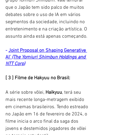
grupo
 Yomiuri Shinbum
. Vale lembrar 
que o Japão tem sido palco de muitos 
debates sobre o uso de IA em vários 
segmentos da sociedade, incluindo no 
entretenimento e na criação artística. O 
assunto ainda está apenas começando. 
- 
Joint Proposal on Shaping Generative 
AI’ 
(The Yomiuri Shimbun Holdings and 
NTT Corp
)
[ 3 ] Filme de Hakyuu no Brasil:
A série sobre vôlei, 
Haikyuu
, terá seu 
mais recente longa-metragem exibido 
em cinemas brasileiros. Tendo estreado 
no Japão em 16 de fevereiro de 2024, o 
filme inicia o arco final da saga dos 
jovens e destemidos jogadores de vôlei 