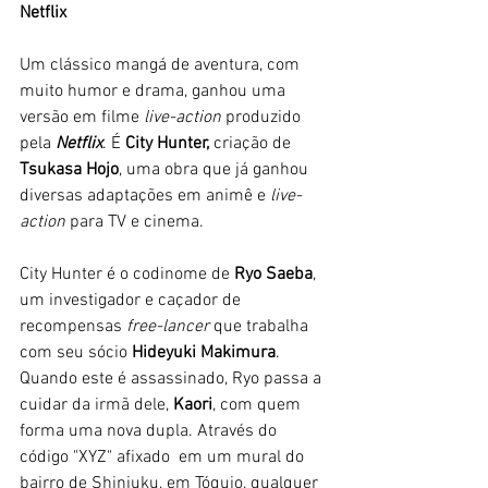
Netflix
Um clássico mangá de aventura, com 
muito humor e drama, ganhou uma 
versão em filme
 live-action
 produzido 
pela 
Netflix
. É 
City Hunter,
 criação de 
Tsukasa Hojo
, uma obra que já ganhou 
diversas adaptações em animê e 
live-
action
 para TV e cinema.
City Hunter é o codinome de 
Ryo Saeba
, 
um investigador e caçador de 
recompensas 
free-lancer 
que trabalha 
com seu sócio 
Hideyuki Makimura
. 
Quando este é assassinado, Ryo passa a 
cuidar da irmã dele, 
Kaori
, com quem 
forma uma nova dupla. Através do 
código "XYZ" afixado  em um mural do 
bairro de Shinjuku, em Tóquio, qualquer 