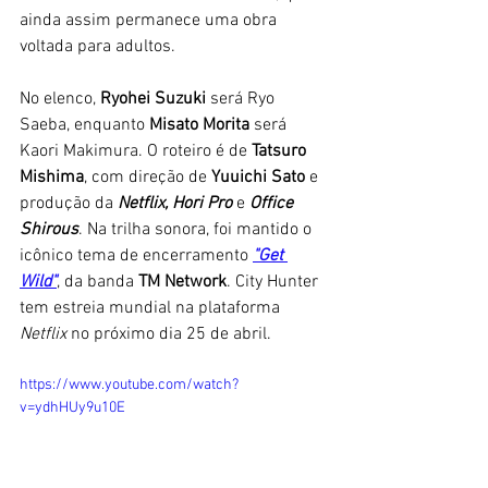
ainda assim permanece uma obra 
voltada para adultos. 
No elenco, 
Ryohei Suzuki
 será Ryo 
Saeba, enquanto 
Misato Morita 
será 
Kaori Makimura. O roteiro é de 
Tatsuro 
Mishima
, com direção de 
Yuuichi Sato
 e 
produção da 
Netflix, Hori Pro
 e 
Office 
Shirous
. Na trilha sonora, foi mantido o 
icônico tema de encerramento 
"Get 
Wild"
, da banda 
TM Network
. City Hunter 
tem estreia mundial na plataforma 
Netflix 
no próximo dia 25 de abril. 
https://www.youtube.com/watch?
v=ydhHUy9u10E