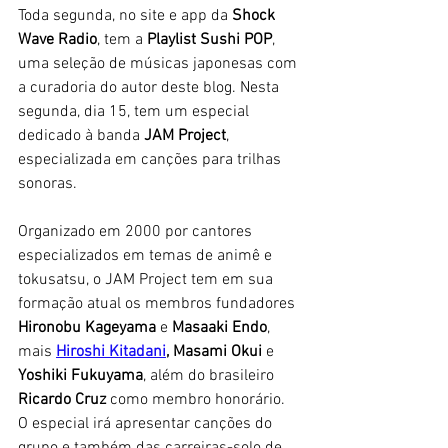
Toda segunda, no site e app da 
Shock 
Wave Radio
, tem a 
Playlist Sushi POP
, 
uma seleção de músicas japonesas com 
a curadoria do autor deste blog. Nesta 
segunda, dia 15, tem um especial 
dedicado à banda 
JAM Project
, 
especializada em canções para trilhas 
sonoras. 
Organizado em 2000 por cantores 
especializados em temas de animê e 
tokusatsu, o JAM Project tem em sua 
formação atual os membros fundadores 
Hironobu Kageyama
 e 
Masaaki Endo
, 
mais 
Hiroshi Kitadani
, Masami Okui 
e 
Yoshiki Fukuyama
, além do brasileiro 
Ricardo Cruz
 como membro honorário. 
O especial irá apresentar canções do 
grupo e também das carreiras-solo de 