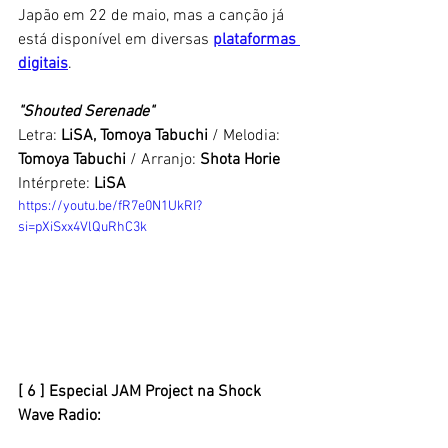
Japão em 22 de maio, mas a canção já 
está disponível em diversas 
plataformas 
digitais
.
"Shouted Serenade"
Letra: 
LiSA, Tomoya Tabuchi
 / Melodia: 
Tomoya Tabuchi
 / Arranjo: 
Shota Horie
Intérprete: 
LiSA
https://youtu.be/fR7e0N1UkRI?
si=pXiSxx4VlQuRhC3k
[ 6 ] Especial JAM Project na Shock 
Wave Radio: