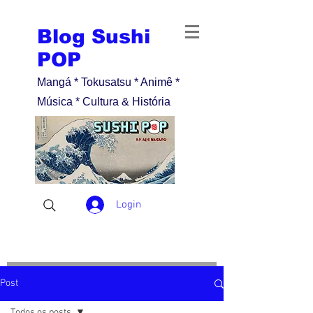
Blog Sushi
POP
Mangá * Tokusatsu * Animê *
Música * Cultura & História
Login
Post
Todos os posts