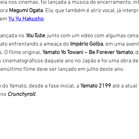
ia nos cinemas, foi lançada a música de encerramento, int
ora 
Megumi Ogata
. Ela, que também é atriz vocal, já interp
em 
Yu Yu Hakusho
. 
lançada no 
YouTube
, junto com um vídeo com algumas cena
ato enfrentando a ameaça do
 Império Golba
, em uma avent
 O filme original, 
Yamato Yo Towani ~ Be Forever Yamato
, 
 cinematográficos daquele ano no Japão e foi uma obra de
penúltimo filme deve ser lançado em julho deste ano. 
do Yamato, desde a fase inicial, a 
Yamato 2199
 até a atual
 no 
Crunchyroll
. 