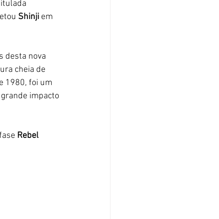
itulada 
retou 
Shinji 
em 
s desta nova 
ura cheia de 
de 1980, foi um 
 grande impacto 
 fase 
Rebel 