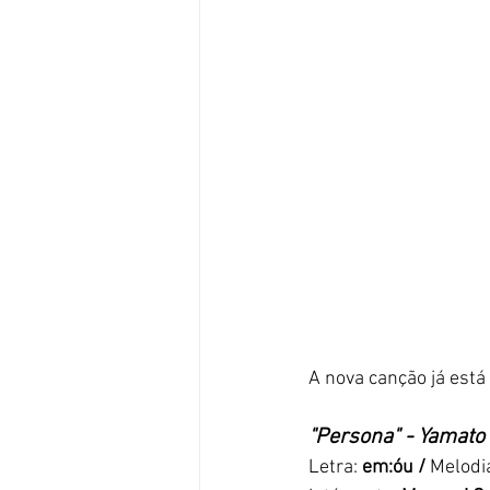
A nova canção já está
"Persona" - Yamato
Letra:
 em:óu /
 Melodia