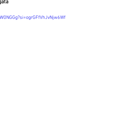
gata
eTW0NGGg?si=ogrGFfVhJvNjw6Wf