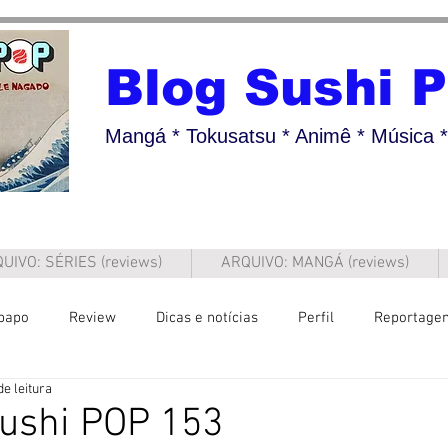
Blog Sushi 
Mangá * Tokusatsu * Animê * Música * 
UIVO: SÉRIES (reviews)
ARQUIVO: MANGÁ (reviews)
papo
Review
Dicas e notícias
Perfil
Reportage
de leitura
Sushi POP 153