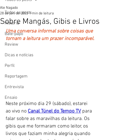
Ale Nagado
Todos os posts
28 de jan. de 2022
1 min de leitura
Sobre Mangás, Gibis e Livros
História
Uma conversa informal sobre coisas que 
Bate-papo
tornam a leitura um prazer incomparável.
Review
Dicas e notícias
Perfil
Reportagem
Entrevista
Ensaio
Neste próximo dia 29 (sábado), estarei 
ao vivo no 
Canal Túnel do Tempo TV
 para 
falar sobre as maravilhas da leitura. Os 
gibis que me formaram como leitor, os 
livros que faziam minha alegria quando 