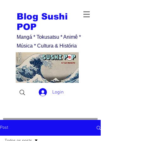
Blog Sushi
POP
Mangá * Tokusatsu * Animê *
Música * Cultura & História
Login
Post
Todos os posts