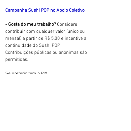
Campanha Sushi POP no Apoio Coletivo
- Gosta do meu trabalho? 
Considere 
contribuir com qualquer valor (único ou 
mensal) a partir de R$ 5,00 e incentive a 
continuidade do Sushi POP. 
Contribuições públicas ou anônimas são 
permitidas. 
Se preferir, tem o PIX: 
nagado@gmail.com
App do Sushi POP
- Não perca nenhuma atualização. Já 
tem o app? Use esse código de convite: 
6Q946U 