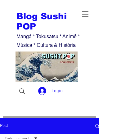
Blog Sushi
POP
Mangá * Tokusatsu * Animê *
Música * Cultura & História
Login
Post
Todos os posts