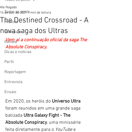
Ale Nagado
Todos os posts
16 de out. de 2021
1 min de leitura
The Destined Crossroad - A
História
nova saga dos Ultras
Bate-papo
Vem aí a continuação oficial da saga The 
Review
Absolute Conspiracy.
Dicas e notícias
Perfil
Reportagem
Entrevista
Ensaio
Em 2020, os heróis do 
Universo Ultra
foram reunidos em uma grande saga 
batizada 
Ultra Galaxy Fight - The 
Absolute Conspiracy
, uma minissérie 
feita diretamente para o 
YouTube
 e 