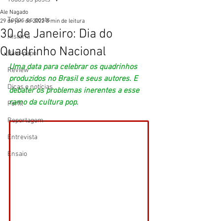
Ale Nagado
Todos os posts
29 de jan. de 2022
8 min de leitura
30 de Janeiro: Dia do
História
Quadrinho Nacional
Bate-papo
Uma data para celebrar os quadrinhos 
Review
produzidos no Brasil e seus autores. E 
Dicas e notícias
debater os problemas inerentes a esse 
ramo da cultura pop. 
Perfil
Reportagem
Entrevista
Ensaio