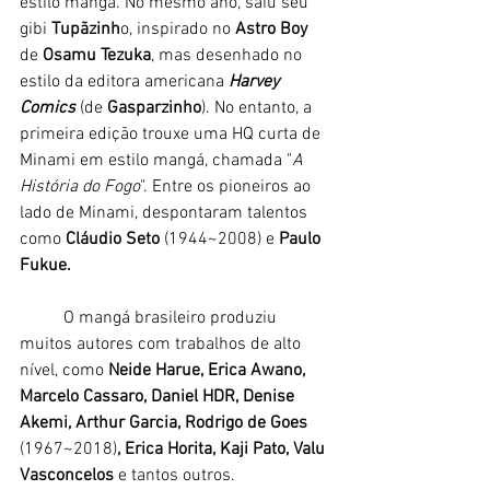
estilo mangá. No mesmo ano, saiu seu 
gibi 
Tupãzinh
o, inspirado no 
Astro Boy 
de 
Osamu Tezuka
, mas desenhado no 
estilo da editora americana
 Harvey 
Comics
 (de 
Gasparzinho
). No entanto, a 
primeira edição trouxe uma HQ curta de 
Minami em estilo mangá, chamada "
A 
História do Fogo
". Entre os pioneiros ao 
lado de Minami, despontaram talentos 
como 
Cláudio Seto 
(1944~2008) e
 Paulo 
Fukue.
	O mangá brasileiro produziu 
muitos autores com trabalhos de alto 
nível, como 
Neide Harue, Erica Awano, 
Marcelo Cassaro, Daniel HDR, Denise 
Akemi, Arthur Garcia, Rodrigo de Goes 
(1967~2018)
, Erica Horita, Kaji Pato, Valu 
Vasconcelos
 e tantos outros. 