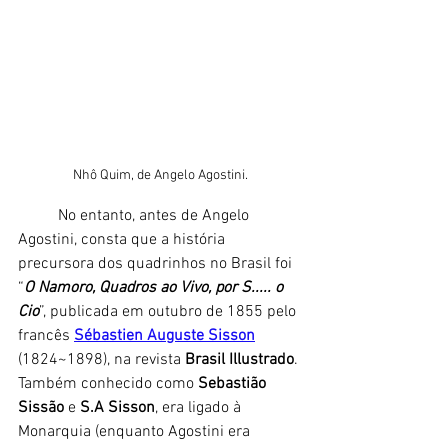
Nhô Quim, de Angelo Agostini.
	No entanto, antes de Angelo 
Agostini, consta que a história 
precursora dos quadrinhos no Brasil foi 
“
O Namoro, Quadros ao Vivo, por S..... o 
Cio
”, publicada em outubro de 1855 pelo 
francês 
Sébastien Auguste Sisson
(1824~1898), na revista 
Brasil Illustrado
. 
Também conhecido como 
Sebastião 
Sissão
 e 
S.A Sisson
, era ligado à 
Monarquia (enquanto Agostini era 