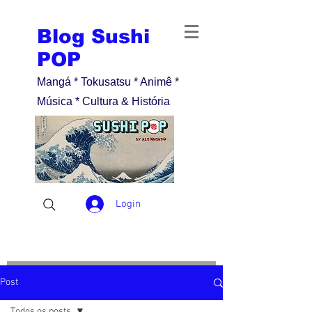
Blog Sushi
POP
Mangá * Tokusatsu * Animê *
Música * Cultura & História
Login
Post
Todos os posts