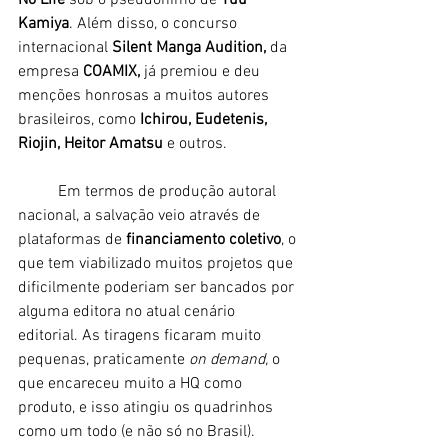
No Life 
sob o pseudônimo de 
Yuu 
Kamiya
. Além disso, o concurso 
internacional 
Silent Manga Audition,
 da 
empresa 
COAMIX,
 já premiou e deu 
menções honrosas a muitos autores 
brasileiros, como
 Ichirou, Eudetenis, 
Riojin, Heitor Amatsu
 e outros. 
	Em termos de produção autoral 
nacional, a salvação veio através de 
plataformas de 
financiamento coletivo
, o 
que tem viabilizado muitos projetos que 
dificilmente poderiam ser bancados por 
alguma editora no atual cenário 
editorial. As tiragens ficaram muito 
pequenas, praticamente
 on demand,
 o 
que encareceu muito a HQ como 
produto, e isso atingiu os quadrinhos 
como um todo (e não só no Brasil). 