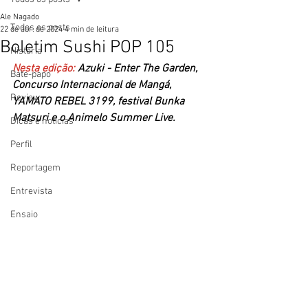
Ale Nagado
Todos os posts
22 de abr. de 2024
4 min de leitura
Boletim Sushi POP 105
História
Nesta edição:
 Azuki - Enter The Garden, 
Bate-papo
Concurso Internacional de Mangá, 
Review
YAMATO REBEL 3199, festival Bunka 
Matsuri e o Animelo Summer Live.
Dicas e notícias
Perfil
Reportagem
Entrevista
Ensaio