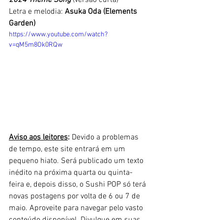
2024 Theme Song
 (versão curta)
Letra e melodia: 
Asuka Oda (Elements 
Garden)
https://www.youtube.com/watch?
v=qM5m8Ok0RQw
Aviso aos leitores
: 
Devido a problemas 
de tempo, este site entrará em um 
pequeno hiato. Será publicado um texto 
inédito na próxima quarta ou quinta-
feira e, depois disso, o Sushi POP só terá 
novas postagens por volta de 6 ou 7 de 
maio. Aproveite para navegar pelo vasto 
conteúdo disponível. Divulgue em suas 