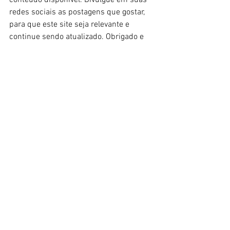
redes sociais as postagens que gostar, 
para que este site seja relevante e 
continue sendo atualizado. Obrigado e 
até breve!
Linktree
::: 
Confira TODAS as edições do 
BOLETI
M
 :::
COMO APOIAR O BLOG SUSHI 
POP: