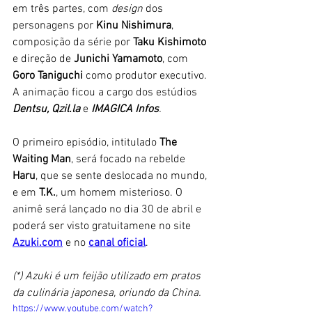
em três partes, com 
design
 dos 
personagens por 
Kinu Nishimura
, 
composição da série por 
Taku Kishimoto
e direção de 
Junichi Yamamoto
, com 
Goro Taniguchi
 como produtor executivo. 
A animação ficou a cargo dos estúdios 
Dentsu, Qzil.la
 e 
IMAGICA Infos
. 
O primeiro episódio, intitulado 
The 
Waiting Man
, será focado na rebelde 
Haru
, que se sente deslocada no mundo, 
e em
 T.K.
, um homem misterioso. O 
animê será lançado no dia 30 de abril e 
poderá ser visto gratuitamene no site 
Azuki.com
 e no 
canal oficial
. 
(*) Azuki é um feijão utilizado em pratos 
da culinária japonesa, oriundo da China.
https://www.youtube.com/watch?