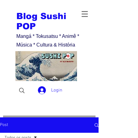
Blog Sushi
POP
Mangá * Tokusatsu * Animê *
Música * Cultura & História
Login
Post
Todos os posts