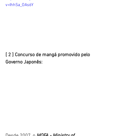
v=IhhSa_OAs6Y
[ 2 ] Concurso de mangá promovido pelo 
Governo Japonês:
Desde 2007, o 
MOFA - Ministry of 