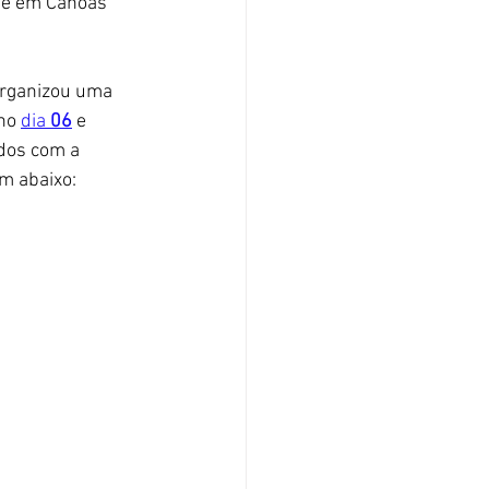
nte em Canoas 
organizou uma 
no 
dia 
06
 e 
dos com a 
m abaixo: 