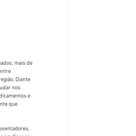
gados, mais de 
entre 
egião. Diante 
judar nos 
edicamentos e 
ente que 
resentadores, 