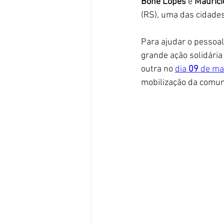
Bone Lopes
 e 
Maurici
(RS), uma das cidades
Para ajudar o pessoal
grande ação solidária
outra no 
dia 
09
 de ma
mobilização da comun