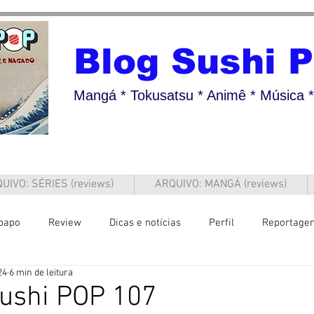
Blog Sushi 
Mangá * Tokusatsu * Animê * Música * 
UIVO: SÉRIES (reviews)
ARQUIVO: MANGÁ (reviews)
papo
Review
Dicas e notícias
Perfil
Reportage
24
6 min de leitura
Sushi POP 107