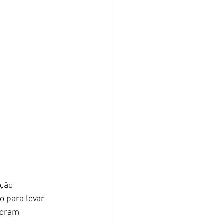
ção 
ão para levar 
foram 