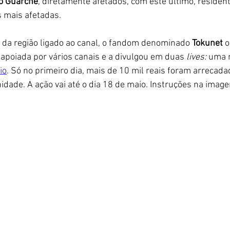
o Guarche
, diretamente afetados, com este último, reside
 mais afetadas. 
 da região ligado ao canal, o fandom denominado 
Tokunet
 
 apoiada por vários canais e a divulgou em duas 
lives:
 uma 
io
. 
Só no primeiro dia, mais de 10 mil reais foram arrecada
idade.
 A ação vai até o dia 18 de maio. Instruções na image