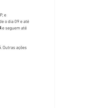
P, e 
e o dia 09 e até 
A
 e seguem até 
 
5
. Outras ações 