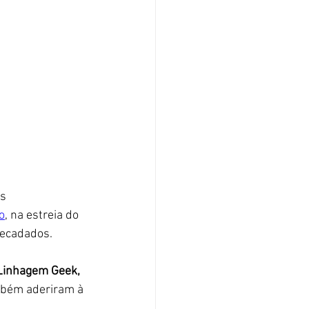
s 
o
, na estreia do 
recadados.
 Linhagem Geek, 
mbém aderiram à 