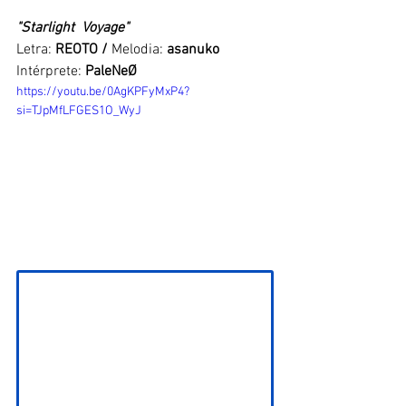
"Starlight  Voyage"
Letra: 
REOTO / 
Melodia: 
asanuko
Intérprete: 
PaleNeØ 
https://youtu.be/0AgKPFyMxP4?
si=TJpMfLFGES1O_WyJ