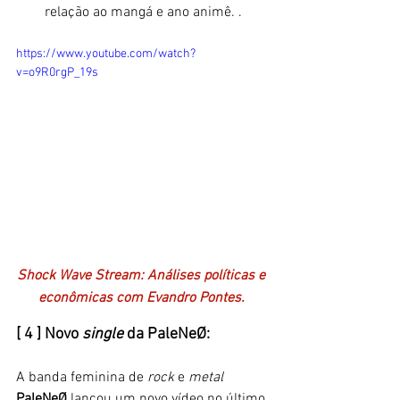
relação ao mangá e ano animê. . 
https://www.youtube.com/watch?
v=o9R0rgP_19s
Shock Wave Stream: Análises políticas e 
econômicas com Evandro Pontes. 
[ 4 ] Novo 
single
 da 
PaleNeØ:
A banda feminina de 
rock
 e
 metal
PaleNeØ 
lançou um novo vídeo no último 