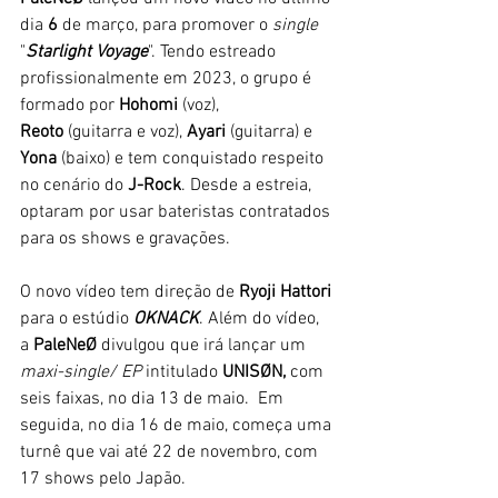
dia 
6
 de março, para promover o 
single
"
Starlight Voyage
". 
Tendo estreado 
profissionalmente em 2023, o grupo é 
formado por 
Hohomi
 (voz), 
Reoto
 (guitarra e voz), 
Ayari
 (guitarra) e 
Yona
 (baixo) e tem conquistado respeito 
no cenário do 
J-Rock
. Desde a estreia, 
optaram por usar bateristas contratados 
para os shows e gravações. 
O novo vídeo tem direção de 
Ryoji Hattori 
para o estúdio 
OKNACK
. Além do vídeo, 
a 
PaleNeØ 
divulgou que irá lançar um
maxi-single/ EP
 intitulado 
UNISØN, 
com 
seis faixas, no dia 13 de maio.  Em 
seguida, no dia 16 de maio, começa uma 
turnê que vai até 22 de novembro, com 
17 shows pelo Japão. 