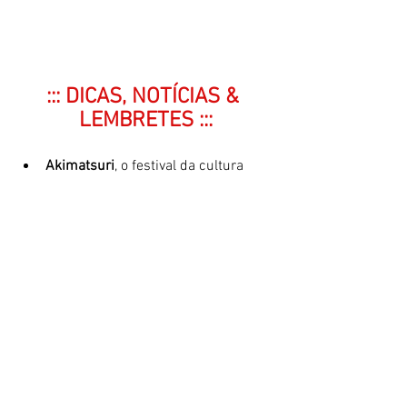
::: DICAS, NOTÍCIAS & 
LEMBRETES :::
Akimatsuri
, o festival da cultura 
japonesa de 
Mogi das Cruzes (SP)
irá acontecer nos dias 
11, 12, 18 
e 
19
 de 
abril
, no 
Centro Esportivo 
Bunkyo
. Um dos maiores festivais 
do gênero no país, o Akimatsuri 
deste ano terá como tema "
Kizuná - 
os laços que unem o Brasil e o 
Japão
". Maiores informações e 
ingressos no site oficial. 
>>>
Akimatsuri 2026