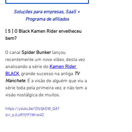
Soluções para empresas, SaaS + 
Programa de afiliados
[ 5 ] O Black Kamen Rider envelheceu 
bem?
O canal 
Spider Bunker
 lançou 
recentemente um novo vídeo, desta vez 
analisando a série do 
Kamen Rider 
BLACK
, grande sucesso na antiga 
TV 
Manchete
. É a visão de alguém que viu a 
série toda pela primeira vez, e não tem a 
visão nostálgica de muitos. 
https://youtu.be/OfztjkGW_QA?
si=_oJLsRYjYf1Wrw4D