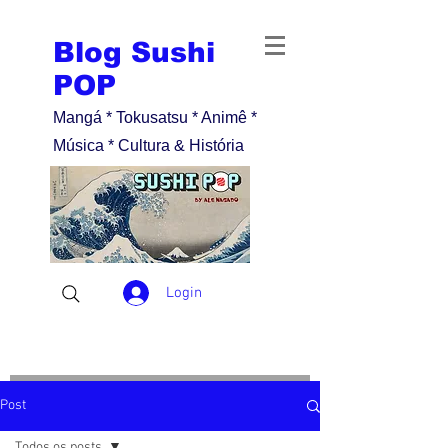
Blog Sushi
POP
Mangá * Tokusatsu * Animê *
Música * Cultura & História
Login
Post
Todos os posts