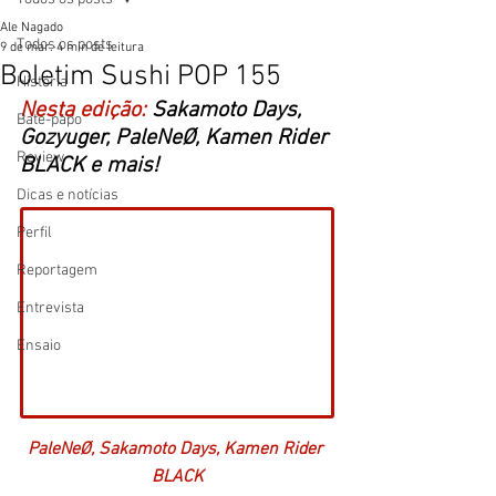
Ale Nagado
Todos os posts
9 de mar.
4 min de leitura
Boletim Sushi POP 155
História
Nesta edição: 
Sakamoto Days, 
Bate-papo
Gozyuger, 
PaleNeØ, Kamen Rider 
Review
BLACK e mais! 
Dicas e notícias
Perfil
Reportagem
Entrevista
Ensaio
PaleNeØ, Sakamoto Days, Kamen Rider 
BLACK