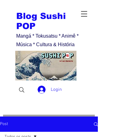
Blog Sushi
POP
Mangá * Tokusatsu * Animê *
Música * Cultura & História
Login
Post
Todos os posts