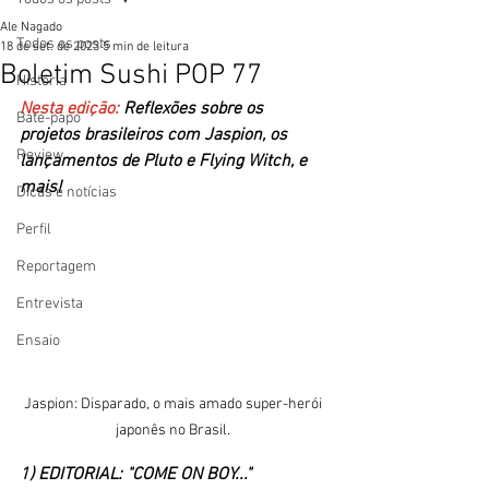
Ale Nagado
Todos os posts
18 de set. de 2023
5 min de leitura
Boletim Sushi POP 77
História
Nesta edição: 
Reflexões sobre os 
Bate-papo
projetos brasileiros com Jaspion, os 
Review
lançamentos de Pluto e Flying Witch, e 
mais!
Dicas e notícias
Perfil
Reportagem
Entrevista
Ensaio
Jaspion: Disparado, o mais amado super-herói 
japonês no Brasil. 
1) EDITORIAL: "COME ON BOY..."