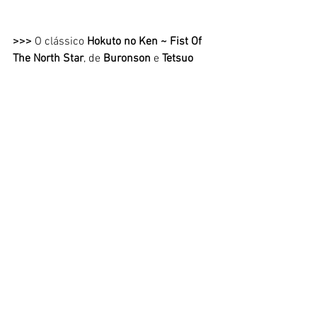
>>> 
O clássico 
Hokuto no Ken ~ Fist Of 
The North Star
, de 
Buronson
 e 
Tetsuo 
Hara
, completou 40 anos de estreia 
neste ano e a
 Toei Animation 
anunciou 
uma nova produção. Ainda não foi 
divulgado se lançarão um novo longa-
metragem ou uma nova série, e nem se 
será uma continuação ou 
reboot,
 mas 
logo devem ser divulgadas maiores 
informações. 
>>>
 A nova temporada de 
SPY x FAMILY
começa no próximo dia 7 de outubro, 
com transmissão para o Brasil pela
Crunchyroll
. Ainda não há informação 
sobre a estreia no Brasil do longa-
metragem, que será lançado no Japão 