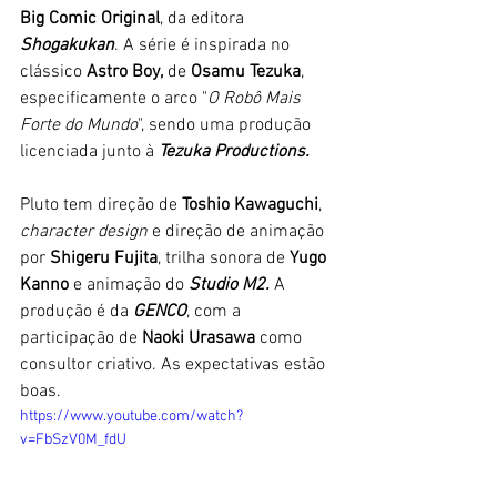
Big Comic Original
, da editora 
Shogakukan
. A série é inspirada no 
clássico 
Astro Boy,
 de 
Osamu Tezuka
, 
especificamente o arco "
O Robô Mais 
Forte do Mundo
", sendo uma produção 
licenciada junto à 
Tezuka Productions.
Pluto tem direção de 
Toshio Kawaguchi
, 
character design 
e direção de animação 
por 
Shigeru Fujita
, trilha sonora de 
Yugo 
Kanno 
e animação do 
Studio M2.
 A 
produção é da 
GENCO
, com a 
participação de
 Naoki Urasawa
 como 
consultor criativo. As expectativas estão 
boas.
https://www.youtube.com/watch?
v=FbSzV0M_fdU