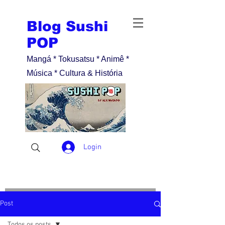
Blog Sushi
POP
Mangá * Tokusatsu * Animê *
Música * Cultura & História
Login
Post
Todos os posts