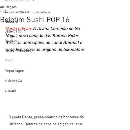
Ale Nagado
Todos os posts
10 de jun. de 2022
3 min de leitura
Boletim Sushi POP 16
História
Nesta edição:
 A Divina Comédia de Go 
Bate-papo
Nagai, nova canção das Kamen Rider 
Review
Girls, as animações do canal Animist e 
uma live sobre as origens do tokusatsu!
Dicas e notícias
Perfil
Reportagem
Entrevista
Ensaio
O poeta Dante, presenciando os horrores do 
Inferno. Detalhe da capa da edição italiana.