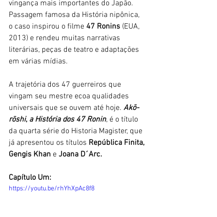
vingança mais importantes do Japão. 
Passagem famosa da História nipônica, 
o caso inspirou o filme 
47 Ronins
 (EUA, 
2013) e rendeu muitas narrativas 
literárias, peças de teatro e adaptações 
em várias mídias.
A trajetória dos 47 guerreiros que 
vingam seu mestre ecoa qualidades 
universais que se ouvem até hoje. 
Akō-
rōshi
, 
a História dos 47 Ronin
, é o título 
da quarta série do Historia Magister, que 
já apresentou os títulos 
República Finita, 
Gengis Khan
 e 
Joana D´Arc. 
Capítulo Um: 
https://youtu.be/rhYhXpAc8f8