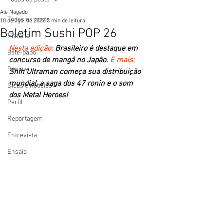
Ale Nagado
Todos os posts
10 de ago. de 2022
3 min de leitura
Boletim Sushi POP 26
História
Nesta edição: 
Brasileiro é destaque em 
Bate-papo
concurso de mangá no Japão. 
E mais: 
Review
Shin Ultraman começa sua distribuição 
mundial, a saga dos 47 ronin e o som 
Dicas e notícias
dos Metal Heroes!
Perfil
Reportagem
Entrevista
Ensaio