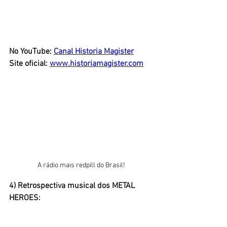
No YouTube:
Canal Historia Magister
Site oficial: 
www.historiamagister.com
A rádio mais redpill do Brasil!
4) Retrospectiva musical dos METAL 
HEROES: