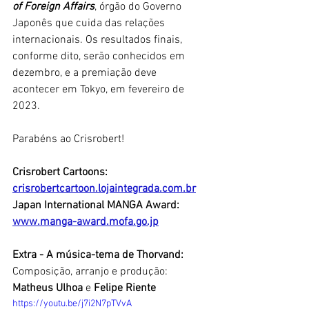
of Foreign Affairs
, órgão do Governo 
Japonês que cuida das relações 
internacionais. Os resultados finais, 
conforme dito, serão conhecidos em 
dezembro, e a premiação deve 
acontecer em Tokyo, em fevereiro de 
2023.
Parabéns ao Crisrobert! 
Crisrobert Cartoons: 
crisrobertcartoon.lojaintegrada.com.br
Japan International MANGA Award: 
www.manga-award.mofa.go.jp
Extra - A música-tema de Thorvand:
Composição, arranjo e produção:
Matheus Ulhoa
 e 
Felipe Riente
https://youtu.be/j7i2N7pTVvA