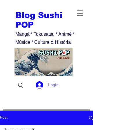
Blog Sushi
POP
Mangá * Tokusatsu * Animê *
Música * Cultura & História
Login
Post
Todos os posts