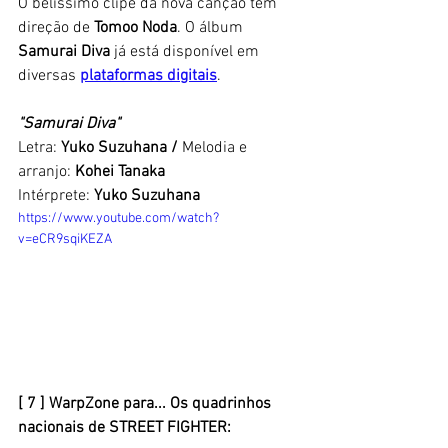
O belíssimo clipe da nova canção tem 
direção de 
Tomoo Noda
. O álbum 
Samurai Diva
 já está disponível em 
diversas 
plataformas digitais
. 
"Samurai Diva" 
Letra: 
Yuko Suzuhana / 
Melodia e 
arranjo: 
Kohei Tanaka
Intérprete: 
Yuko Suzuhana
https://www.youtube.com/watch?
v=eCR9sqiKEZA
[ 7 ] WarpZone para... Os quadrinhos 
nacionais de STREET FIGHTER: