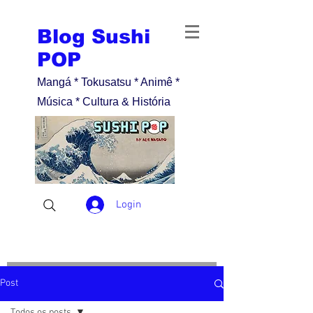
Blog Sushi
POP
Mangá * Tokusatsu * Animê *
Música * Cultura & História
Login
Post
Todos os posts