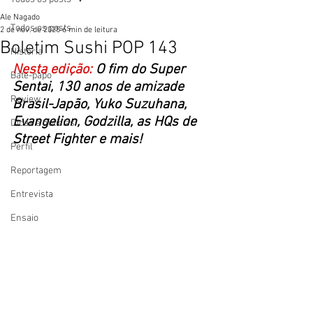
Ale Nagado
Todos os posts
2 de nov. de 2025
6 min de leitura
Boletim Sushi POP 143
História
Nesta edição:
 O fim do Super 
Bate-papo
Sentai, 130 anos de amizade 
Review
Brasil-Japão, Yuko Suzuhana, 
Evangelion, Godzilla, as HQs de 
Dicas e notícias
Street Fighter e mais! 
Perfil
Reportagem
Entrevista
Ensaio