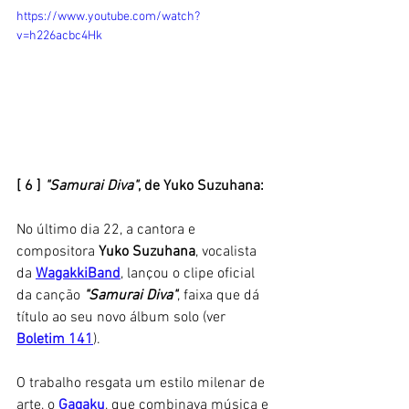
https://www.youtube.com/watch?
v=h226acbc4Hk
[ 6 ] 
"Samurai Diva"
, de Yuko Suzuhana: 
No último dia 22, a cantora e 
compositora 
Yuko Suzuhana
, vocalista 
da 
WagakkiBand
, lançou o clipe oficial 
da canção 
"Samurai Diva"
, faixa que dá 
título ao seu novo álbum solo (ver 
Boletim 141
). 
O trabalho resgata um estilo milenar de 
arte, o 
Gagaku
, que combinava música e 