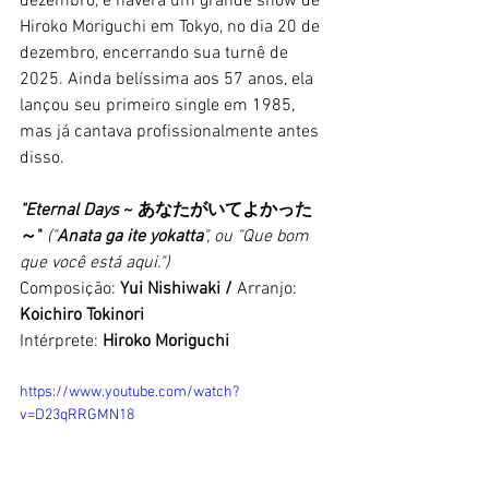
dezembro, e haverá um grande show de 
Hiroko Moriguchi em Tokyo, no dia 20 de 
dezembro, encerrando sua turnê de 
2025. Ainda belíssima aos 57 anos, ela 
lançou seu primeiro single em 1985, 
mas já cantava profissionalmente antes 
disso. 
"Eternal Days 
~ あなたがいてよかった
～"
("
Anata ga ite yokatta
", ou "Que bom 
que você está aqui.")
Composição: 
Yui Nishiwaki / 
Arranjo: 
Koichiro Tokinori
Intérprete: 
Hiroko Moriguchi
https://www.youtube.com/watch?
v=D23qRRGMN18