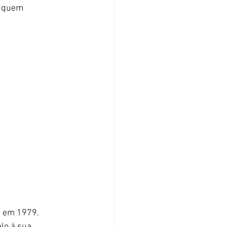
 quem 
l em 1979. 
lo à sua 