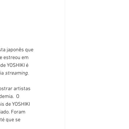
ista japonês que 
ue estreou em 
 de YOSHIKI
é 
ia 
streaming.
ostrar artistas 
demia.  O 
is de YOSHIKI 
iado. Foram 
té que se 