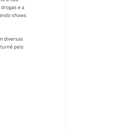
 drogas e a 
zendo shows 
m diversas 
turnê pelo 