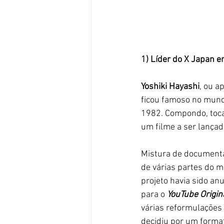
1) Líder do X Japan e
Yoshiki Hayashi
, ou a
ficou famoso no mundo
1982. Compondo, tocan
um filme a ser lançad
Mistura de documentár
de várias partes do m
projeto havia sido an
para o
 YouTube Origin
várias reformulações 
decidiu por um format