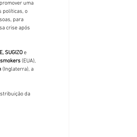
a promover uma 
políticas, o 
soas, para 
a crise após 
E, SUGIZO 
e 
nsmokers 
(EUA), 
n
 (Inglaterra), a 
stribuição da 