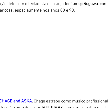
ão dele com o tecladista e arranjador
 Tomoji Sogawa
, com
anções, especialmente nos anos 80 e 90. 
CHAGE and ASKA
, Chage estreou como músico profissiona
teve à frente do grupo 
MULTI MAX
, com um trabalho parale