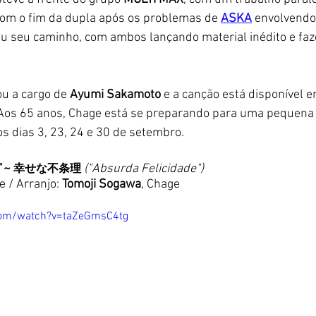
om o fim da dupla após os problemas de 
ASKA
 envolvendo
uiu seu caminho, com ambos lançando material inédito e fa
ou a cargo de
 Ayumi Sakamoto
 e a canção está disponível e
 Aos 65 anos, Chage está se preparando para uma pequena 
os dias 3, 23, 24 e 30 de setembro.
"
 ~ 
("Absurda Felicidade")
幸せな不条理 
 / Arranjo: 
Tomoji Sogawa
, Chage
com/watch?v=taZeGmsC4tg