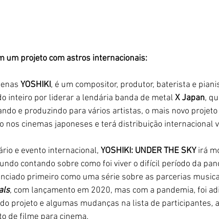
m um projeto com astros internacionais:
penas
 YOSHIKI
, é um compositor, produtor, baterista e pian
 inteiro por liderar a lendária banda de metal 
X Japan
, q
do e produzindo para vários artistas, o mais novo projeto
o nos cinemas japoneses e terá distribuição internacional v
io e evento internacional, 
YOSHIKI: UNDER THE SKY 
irá m
undo contando sobre como foi viver o difícil período da pan
unciado primeiro como uma série sobre as parcerias musica
als
, com lançamento em 2020, mas com a pandemia, foi ad
do projeto e algumas mudanças na lista de participantes, a
o de filme para cinema. 