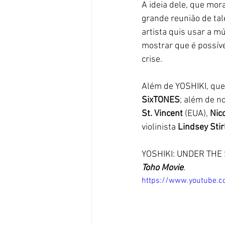
A ideia dele, que mo
grande reunião de tal
artista quis usar a m
mostrar que é possív
crise.
Além de YOSHIKI, que 
SixTONES
; além de n
St. Vincent
 (EUA), 
Nic
violinista 
Lindsey Stir
YOSHIKI: UNDER THE
Toho Movie
.
https://www.youtube.