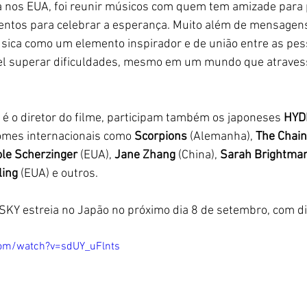
ra nos EUA, foi reunir músicos com quem tem amizade par
entos para celebrar a esperança. Muito além de mensagens 
úsica como um elemento inspirador e de união entre as pes
el superar dificuldades, mesmo em um mundo que atravess
é o diretor do filme, participam também os japoneses 
HYD
omes internacionais como 
Scorpions 
(Alemanha), 
The Chai
ole Scherzinger
 (EUA), 
Jane Zhang
 (China), 
Sarah Brightma
ling
 (EUA) e outros.
 SKY
estreia no Japão no próximo dia 8 de setembro, com di
com/watch?v=sdUY_uFlnts