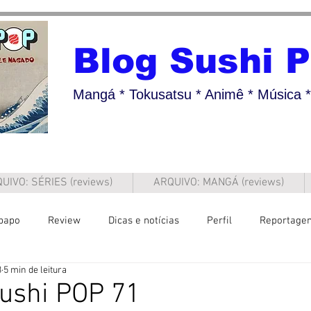
Blog Sushi 
Mangá * Tokusatsu * Animê * Música * 
UIVO: SÉRIES (reviews)
ARQUIVO: MANGÁ (reviews)
papo
Review
Dicas e notícias
Perfil
Reportage
3
5 min de leitura
ushi POP 71