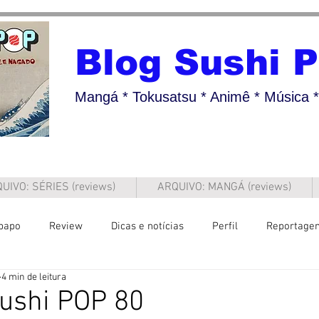
Blog Sushi 
Mangá * Tokusatsu * Animê * Música * 
UIVO: SÉRIES (reviews)
ARQUIVO: MANGÁ (reviews)
papo
Review
Dicas e notícias
Perfil
Reportage
4 min de leitura
ushi POP 80