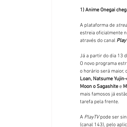
1) Anime Onegai chega
A plataforma de 
stre
estreia oficialmente 
através do canal 
Play
Já a partir do dia 13 
O novo programa estre
o horário será maior,
Loan, Natsume Yujin-ch
Moon o Sagashite 
e 
M
mais famosos já estã
tarefa pela frente.
A 
PlayTV 
pode ser sin
(canal 143), pelo apli