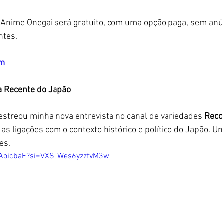
 Anime Onegai será gratuito, com uma opção paga, sem anú
ntes. 
om
ia Recente do Japão
streou minha nova entrevista no canal de variedades 
Reco
uas ligações com o contexto histórico e político do Japão. 
es. 
2AoicbaE?si=VXS_Wes6yzzfvM3w