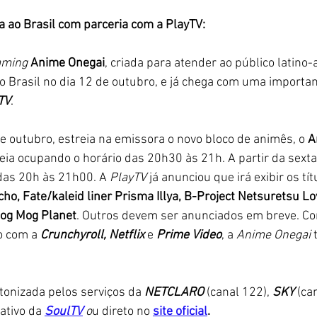
 ao Brasil com parceria com a PlayTV:
aming
 Anime Onegai
, criada para atender ao público latino-
no Brasil no dia 12 de outubro, e já chega com uma importan
TV
. 
de outubro, estreia na emissora o novo bloco de animês, o 
A
ia ocupando o horário das 20h30 às 21h. A partir da sexta-
 das 20h às 21h00. A 
PlayTV 
já anunciou que irá exibir os tít
o, Fate/kaleid liner Prisma Illya, B-Project Netsuretsu Lov
og Mog Planet
. Outros devem ser anunciados em breve. Com
o com a
 Crunchyroll, Netflix 
e 
Prime Video
, a 
Anime Onegai
 
tonizada pelos serviços da 
NETCLARO
 (canal 122),
 SKY 
(ca
cativo da
SoulTV
 o
u direto no 
site oficial
. 