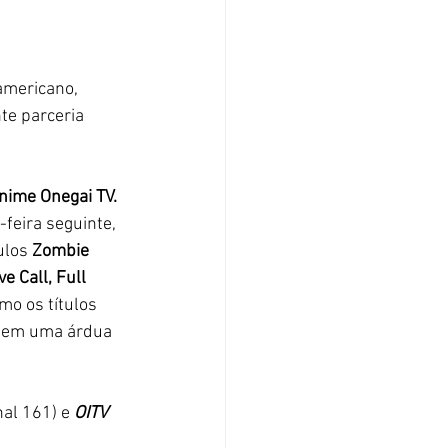
americano, 
te parceria 
nime Onegai TV.
feira seguinte, 
ulos 
Zombie 
e Call, Full 
o os títulos 
tem uma árdua 
nal 161) e 
OITV 