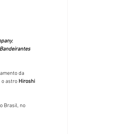
mpany
, 
 Bandeirantes
çamento da 
 o astro 
Hiroshi 
o Brasil, no 