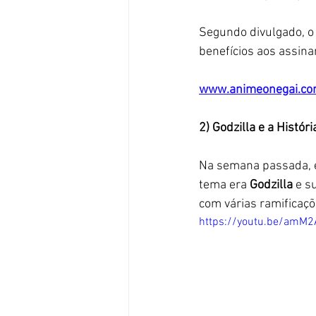
Segundo divulgado, o
benefícios aos assina
www.animeonegai.c
2) Godzilla e a Histór
Na semana passada, e
tema era 
Godzilla 
e s
com várias ramificaçõ
https://youtu.be/amM