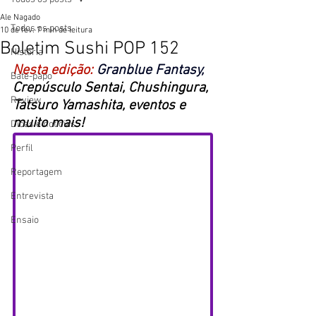
Ale Nagado
Todos os posts
10 de fev.
7 min de leitura
Boletim Sushi POP 152
História
Nesta edição: 
Granblue Fantasy, 
Bate-papo
Crepúsculo Sentai, Chushingura, 
Review
Tatsuro Yamashita, eventos e 
muito mais! 
Dicas e notícias
Perfil
Reportagem
Entrevista
Ensaio