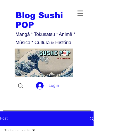
Blog Sushi
POP
Mangá * Tokusatsu * Animê *
Música * Cultura & História
Login
Post
Todos os posts