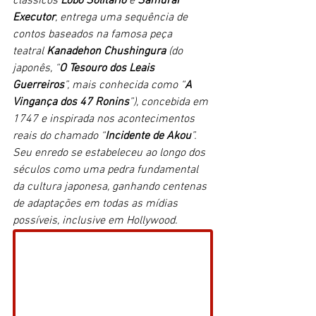
clássicos 
Lobo Solitário
 e 
Samurai 
Executor
, entrega uma sequência de 
contos baseados na famosa peça 
teatral 
Kanadehon Chushingura
 (do 
japonês, “
O Tesouro dos Leais 
Guerreiros
”, mais conhecida como “
A 
Vingança dos 47 Ronins
”), concebida em 
1747 e inspirada nos acontecimentos 
reais do chamado “
Incidente de Akou
”. 
Seu enredo se estabeleceu ao longo dos 
séculos como uma pedra fundamental 
da cultura japonesa, ganhando centenas 
de adaptações em todas as mídias 
possíveis, inclusive em Hollywood. 