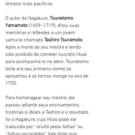
tempos mais pacíficos.
O autor de Hagakure, 
Tsunetomo 
Yamamoto 
(1659~1719), ditou suas 
memórias e reflexões a um jovem 
samurai chamado 
Tashiro Tsuramoto
. 
Após a morte de seu mestre e tendo 
sido proibido de cometer suicídio ritual 
para acompanhá-lo no além, Tsunetomo 
(este era seu primeiro nome) se 
aposentou e se tornou monge no ano de 
1700. 
Para homenagear seu mestre, ele 
passou adiante seus ensinamentos, 
histórias e ideais a Tashiro e o resultado 
foi o Hagakure, cujo título pode ser 
traduzido por “
oculto pelas folhas
” ou 
“
folhas escondidas
”. Vale dizer que 