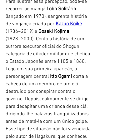
Para ilustrar essa percepção, pode-se 
recorrer ao mangá 
Lobo Solitário 
(lançado em 1970), sangrenta história 
de vingança criada por 
Kazuo Koike
(1936~2019) e 
Goseki Kojima 
(1928~2000). Conta a história de um 
outrora executor oficial do Shogun, 
categoria de ditador militar que chefiou 
o Estado Japonês entre 1185 e 1868. 
Logo em sua primeira aparição, o 
personagem central 
Itto Ogami 
corta a 
cabeça de um membro de um clã 
destruído por conspirar contra o 
governo. Depois, calmamente se dirige 
para decapitar uma criança desse clã, 
dirigindo-lhe palavras tranquilizadoras 
antes de matá-la com um único golpe. 
Esse tipo de situação não foi vivenciada 
pelo autor de Hagakure, que conheceu 