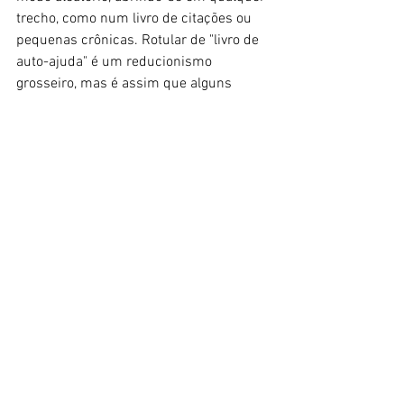
trecho, como num livro de citações ou 
pequenas crônicas. Rotular de "livro de 
auto-ajuda" é um reducionismo 
grosseiro, mas é assim que alguns 
coaches
 usam a imagem romanceada 
do samurai como símbolo de lealdade e 
determinação em palestras 
motivacionais.
Item obrigatório para interessados em 
cultura japonesa ou para fãs dos 
personagens citados no começo deste 
texto, 
Hagakure
 é uma preciosa incursão 
no honrado, violento e pouco conhecido 
mundo dos samurais.
Trechos do livro: