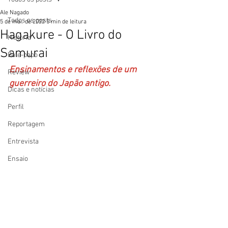
Ale Nagado
Todos os posts
5 de mai. de 2022
5 min de leitura
Hagakure - O Livro do
História
Samurai
Bate-papo
Ensinamentos e reflexões de um 
Review
guerreiro do Japão antigo.
Dicas e notícias
Perfil
Reportagem
Entrevista
Ensaio