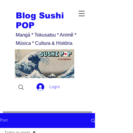
Blog Sushi
POP
Mangá * Tokusatsu * Animê *
Música * Cultura & História
Login
Post
Todos os posts