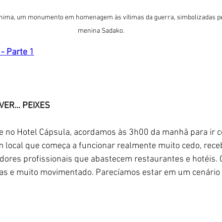
hima, um monumento em homenagem às vítimas da guerra, simbolizadas pe
menina Sadako.
- Parte 1
R... PEIXES
de no Hotel Cápsula, acordamos às 3h00 da manhã para ir c
m local que começa a funcionar realmente muito cedo, rec
ores profissionais que abastecem restaurantes e hotéis. O
sas e muito movimentado. Parecíamos estar em um cenário d