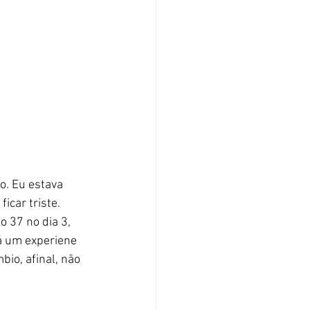
o. Eu estava 
icar triste. 
 37 no dia 3, 
á um experiene 
io, afinal, não 