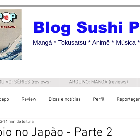
Blog Sushi 
Mangá * Tokusatsu * Animê * Música * 
UIVO: SÉRIES (reviews)
ARQUIVO: MANGÁ (reviews)
papo
Review
Dicas e notícias
Perfil
Reportage
23
14 min de leitura
io no Japão - Parte 2