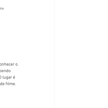
la 
onhecer o 
ebendo 
 lugar é 
e filme. 