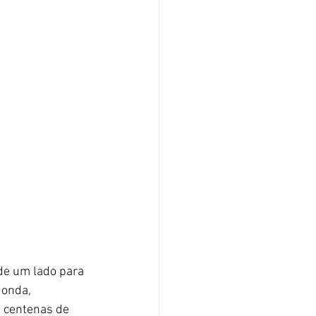
de um lado para 
donda, 
, centenas de 